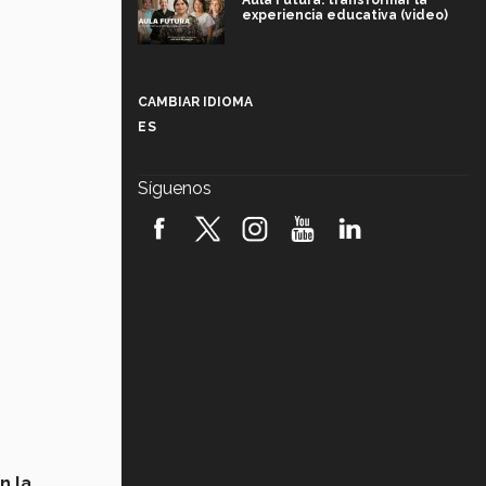
Aula Futura: transformar la
experiencia educativa (video)
Más que un festival cultural: así es
la magia de VIBRART 2026 (video)
CAMBIAR IDIOMA
ES
Javier Guzmán: investigación con
impacto social (video)
Síguenos
¡México, en el top del mundial de
robótica FIRST 2026! (video)
Vida Tec: Pasión, disciplina y
básquetbol, con Gael Adame
(video)
¿Cómo es el Modelo Educativo
Tec? (video)
Vida Tec: Feminismo e Inteligencia
Artificial, Paola Ricaurte (video)
n la