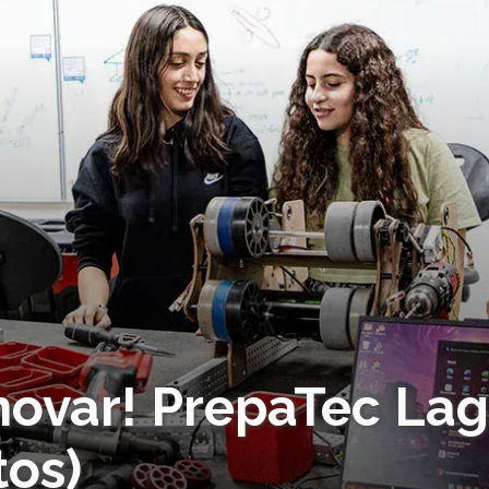
nnovar! PrepaTec La
tos)