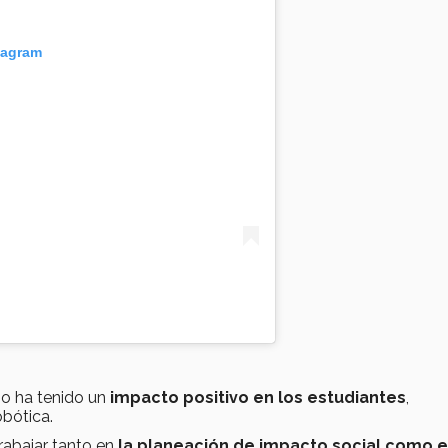
tagram
io ha tenido un
impacto positivo en los estudiantes
,
obótica.
rabajar tanto en
la planeación de impacto social como e