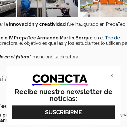
ar la
innovación y creatividad
fue inaugurado en PrepaTec
ficio IV PrepaTec Armando Martín Borque
en el
Tec de
rectora, el objetivo es que las y los estudiantes lo utilicen p
o en el futuro
”
, mencionó la directora.
×
tá hecho pensando en el futuro”.
Recibe nuestro newsletter de
noticias:
aTec Laguna: Maker Space
os programables
(PLC), herramientas diseñadas para supervi
ramientas y un cuarto de cancha
.