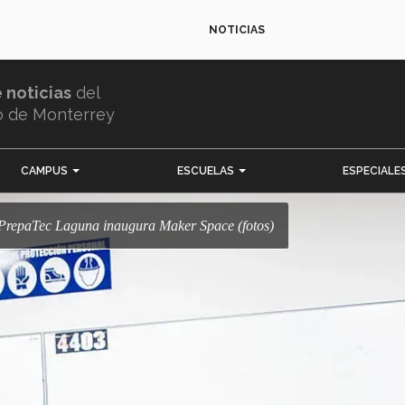
NOTICIAS
e noticias
del
o de Monterrey
CAMPUS
ESCUELAS
ESPECIALE
! PrepaTec Laguna inaugura Maker Space (fotos)