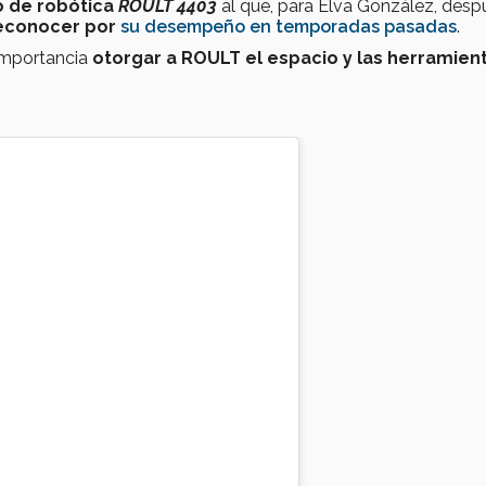
o de robótica
ROULT 4403
al que, para Elva González, desp
econocer por
su desempeño
en temporadas pasadas
.
importancia
otorgar a ROULT el espacio y las herramien