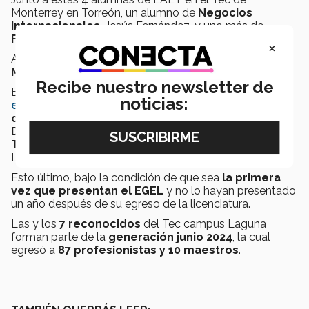
Monterrey en Torreón, un alumno de
Negocios
Internacionales
, Jesús Fernández, y uno más de
Finanzas
, Héctor Moreno, recibieron el Premio Ceneval.
×
Asimismo, un estudiante de
Ingeniería en
Mecatrónica
obtuvo el mismo honor:
Erick Vázquez
.
Recibe nuestro newsletter de
El Premio Ceneval se otorga,
según el centro
noticias:
evaluador
, a los sustentantes que obtienen el nivel de
desempeño sobresaliente en la Sección
Disciplinar
y el mismo logro en la
Sección
Transversal
del Examen General para el Egreso de la
Licenciatura (EGEL).
Esto último, bajo la condición de que sea
la primera
vez que presentan el EGEL
y no lo hayan presentado
un año después de su egreso de la licenciatura.
Las y los
7 reconocidos
del Tec campus Laguna
forman parte de la
generación junio 2024
, la cual
egresó a
87 profesionistas y 10 maestros
.