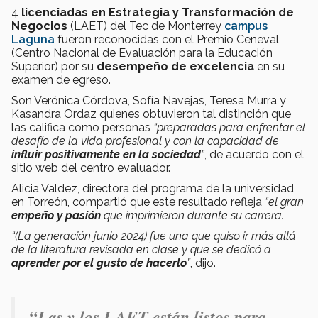
4
licenciadas en Estrategia y Transformación de
Negocios
(LAET) del Tec de Monterrey
campus
Laguna
fueron reconocidas con el Premio Ceneval
(Centro Nacional de Evaluación para la Educación
Superior) por su
desempeño de excelencia
en su
examen de egreso.
Son Verónica Córdova, Sofía Navejas, Teresa Murra y
Kasandra Ordaz quienes obtuvieron tal distinción que
las califica como personas
“preparadas para enfrentar el
desafío de la vida profesional y con la capacidad de
influir positivamente en la sociedad
”
, de acuerdo con el
sitio web del centro evaluador.
Alicia Valdez, directora del programa de la universidad
en Torreón, compartió que este resultado refleja
“el gran
empeño y pasión
que imprimieron durante su carrera.
“(La generación junio 2024) fue una que quiso ir más allá
de la literatura revisada en clase y que se dedicó a
aprender por el gusto de hacerlo
”
, dijo.
“
Las y los LAET están listos para