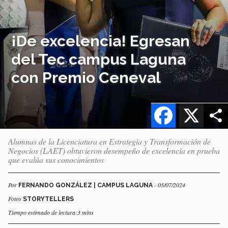
¡De excelencia! Egresan
del Tec campus Laguna
con Premio Ceneval
Facebook
X
Alumnas de la Licenciatura en Estrategia y Transformación de
Negocios (LAET) obtuvieron desempeño de excelencia en prueba
que evalúa sus conocimientos
Por
- 05/07/2024
FERNANDO GONZÁLEZ | CAMPUS LAGUNA
Fotos
STORYTELLERS
Tiempo estimado de lectura:3 mins