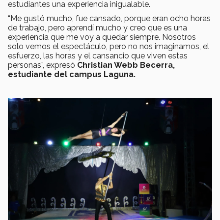
estudiantes una experiencia inigualable.
“Me gustó mucho, fue cansado, porque eran ocho horas
de trabajo, pero aprendí mucho y creo que es una
experiencia que me voy a quedar siempre. Nosotros
solo vemos el espectáculo, pero no nos imaginamos, el
esfuerzo, las horas y el cansancio que viven estas
personas”, expresó
Christian Webb Becerra,
estudiante del campus Laguna.