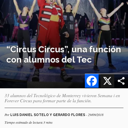
“Circus Circus”, una función
con alumnos del Tec
Facebook
X
33 alumnos del Tecnológico de Monterrey vivieron Semana i en
Forever Circus para formar parte de la función.
Por
- 29/09/2018
LUIS DANIEL SOTELO Y GERARDO FLORES
Tiempo estimado de lectura:3 mins