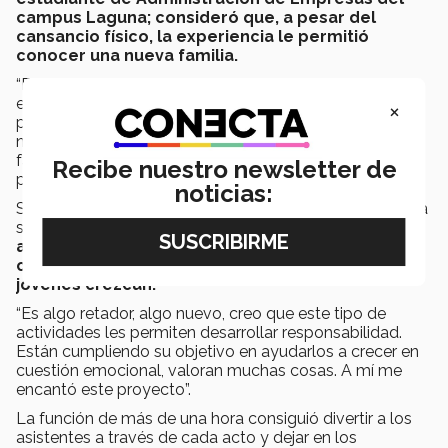
campus Laguna; consideró que, a pesar del
cansancio físico, la experiencia le permitió
conocer una nueva familia.
“Entendí lo que significa estar en un circo. Esto es una
empresa, tiene sus utilidades, sus riesgos, sus gastos,
×
pero más allá de eso entiendes, que, si bien puede que
ninguno de ellos sean familiares de sangre, son una
familia, o sea, se refieren a ‘él es mi hermano, “él es mi
Recibe nuestro newsletter de
papá´. Yo sí los consideraría mi familia”.
noticias:
Sobre el reto de que los alumnos sean parte de show, la
señora
Sonia González Navarro, madre de la
alumna Sonia Vallejo; comentó que la Semana i
cumple con su propósito de hacer que los
jóvenes crezcan.
“Es algo retador, algo nuevo, creo que este tipo de
actividades les permiten desarrollar responsabilidad.
Están cumpliendo su objetivo en ayudarlos a crecer en
cuestión emocional, valoran muchas cosas. A mí me
encantó este proyecto”.
La función de más de una hora consiguió divertir a los
asistentes a través de cada acto y dejar en los