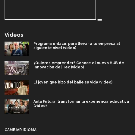
Videos
Programa enlace: para llevar a tu empresa al
siguiente nivel (video)
¿Quieres emprender? Conoce el nuevo HUB de
Innovación del Tec (video)
El joven que hizo del baile su vida (video)
Aula Futura: transformar la experiencia educativa
(video)
Más que un festival cultural: así es la magia de
VIBRART 2026 (video)
CAMBIAR IDIOMA