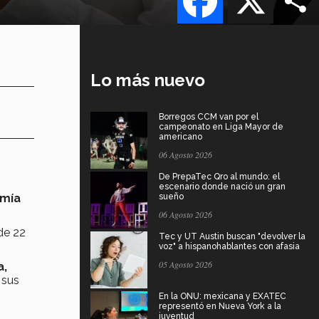
Lo más nuevo
Borregos CCM van por el
campeonato en Liga Mayor de
americano
06 Agosto 2026
De PrepaTec Qro al mundo: el
escenario donde nació un gran
omía
sueño
06 Agosto 2026
de 22
Tec y UT Austin buscan "devolver la
voz" a hispanohablantes con afasia
05 Agosto 2026
a,
 sus
En la ONU: mexicana y EXATEC
representó en Nueva York a la
juventud