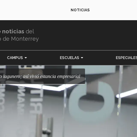
NOTICIAS
e noticias
del
o de Monterrey
CAMPUS
ESCUELAS
ESPECIALE
 lagunero; así vivió estancia empresarial