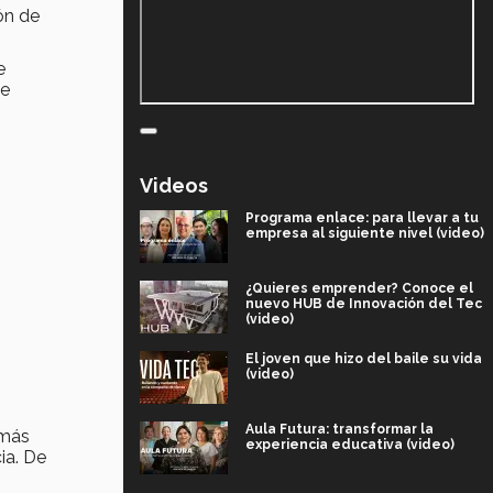
ón de
e
ue
Videos
Programa enlace: para llevar a tu
empresa al siguiente nivel (video)
¿Quieres emprender? Conoce el
nuevo HUB de Innovación del Tec
(video)
El joven que hizo del baile su vida
(video)
Aula Futura: transformar la
 más
experiencia educativa (video)
ia. De