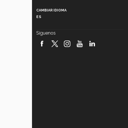
Más que un festival cultural: así es
la magia de VIBRART 2026 (video)
CAMBIAR IDIOMA
ES
Javier Guzmán: investigación con
impacto social (video)
Síguenos
¡México, en el top del mundial de
robótica FIRST 2026! (video)
Vida Tec: Pasión, disciplina y
básquetbol, con Gael Adame
(video)
¿Cómo es el Modelo Educativo
Tec? (video)
Vida Tec: Feminismo e Inteligencia
Artificial, Paola Ricaurte (video)