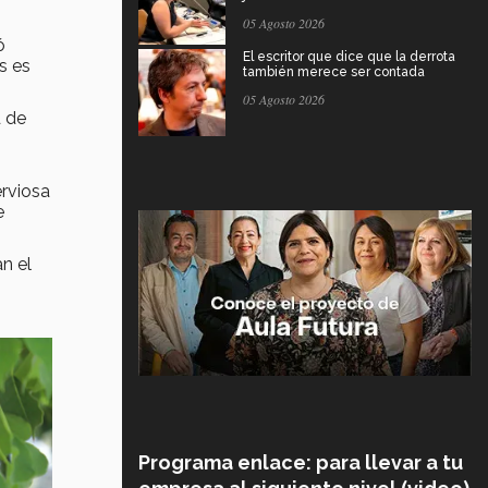
05 Agosto 2026
ó
El escritor que dice que la derrota
s es
también merece ser contada
05 Agosto 2026
d de
erviosa
e
n el
Programa enlace: para llevar a tu