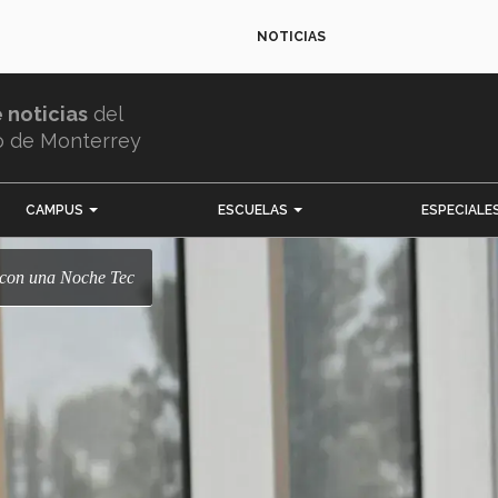
NOTICIAS
e noticias
del
o de Monterrey
CAMPUS
ESCUELAS
ESPECIALE
s con una Noche Tec