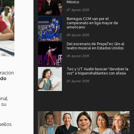
México
07 Agosto 2026
Borregos CCM van por el
campeonato en liga mayor de
americano
06 Agosto 2026
Del escenario de PrepaTec Qro al
teatro musical en Estados Unidos
06 Agosto 2026
Tec y UT Austin buscan "devolver la
ración
voz" a hispanohablantes con afasia
ado
05 Agosto 2026
nal,
 su
uellos