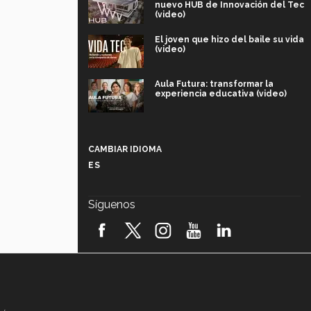
nuevo HUB de Innovación del Tec
(video)
El joven que hizo del baile su vida
(video)
Aula Futura: transformar la
experiencia educativa (video)
Más que un festival cultural: así es
la magia de VIBRART 2026 (video)
CAMBIAR IDIOMA
ES
Javier Guzmán: investigación con
impacto social (video)
Síguenos
¡México, en el top del mundial de
robótica FIRST 2026! (video)
Vida Tec: Pasión, disciplina y
básquetbol, con Gael Adame
(video)
¿Cómo es el Modelo Educativo