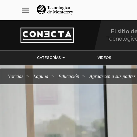
Pasar
navegación
menu
al
principal
contenido
principal
El sitio d
Tecnológic
Menu
CATEGORÍAS
VIDEOS
Comunidad
Noticias
Laguna
Educación
Agradecen a sus padre