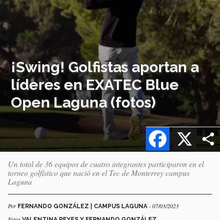
¡Swing! Golfistas aportan a
líderes en EXATEC Blue
Open Laguna (fotos)
Facebook
X
Un total de 36 equipos de cuatro integrantes participaron en el
torneo golfístico que nació en el Tec de Monterrey campus
Laguna
Por
- 07/03/2023
FERNANDO GONZÁLEZ | CAMPUS LAGUNA
Fotos
VALENTINA REYES Y FERNANDO GONZÁLEZ