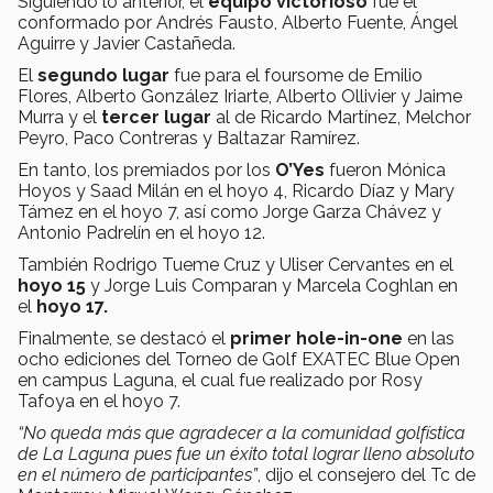
Siguiendo lo anterior, el
equipo victorioso
fue el
conformado por Andrés Fausto, Alberto Fuente, Ángel
Aguirre y Javier Castañeda.
El
segundo lugar
fue para el foursome de Emilio
Flores, Alberto González Iriarte, Alberto Ollivier y Jaime
Murra y el
tercer lugar
al de Ricardo Martínez, Melchor
Peyro, Paco Contreras y Baltazar Ramírez.
En tanto, los premiados por los
O’Yes
fueron Mónica
Hoyos y Saad Milán en el hoyo 4, Ricardo Díaz y Mary
Támez en el hoyo 7, así como Jorge Garza Chávez y
Antonio Padrelín en el hoyo 12.
También Rodrigo Tueme Cruz y Uliser Cervantes en el
hoyo 15
y Jorge Luis Comparan y Marcela Coghlan en
el
hoyo 17.
Finalmente, se destacó el
primer hole-in-one
en las
ocho ediciones del Torneo de Golf EXATEC Blue Open
en campus Laguna, el cual fue realizado por Rosy
Tafoya en el hoyo 7.
“No queda más que agradecer a la comunidad golfística
de La Laguna pues fue un éxito total lograr lleno absoluto
en el número de participantes”
, dijo el consejero del Tc de