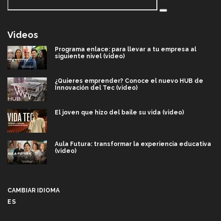
Videos
Programa enlace: para llevar a tu empresa al
siguiente nivel (video)
¿Quieres emprender? Conoce el nuevo HUB de
Innovación del Tec (video)
El joven que hizo del baile su vida (video)
Aula Futura: transformar la experiencia educativa
(video)
Más que un festival cultural: así es la magia de
VIBRART 2026 (video)
CAMBIAR IDIOMA
ES
Javier Guzmán: investigación con impacto social
(video)