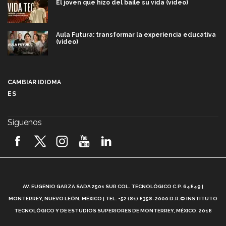
El joven que hizo del baile su vida (video)
Aula Futura: transformar la experiencia educativa
(video)
Más que un festival cultural: así es la magia de
VIBRART 2026 (video)
CAMBIAR IDIOMA
ES
Javier Guzmán: investigación con impacto social
(video)
Síguenos
¡México, en el top del mundial de robótica FIRST
2026! (video)
Vida Tec: Pasión, disciplina y básquetbol, con Gael
Adame (video)
A
AV. EUGENIO GARZA SADA 2501 SUR COL. TECNOLÓGICO C.P. 64849 |
L
¿Cómo es el Modelo Educativo Tec? (video)
MONTERREY, NUEVO LEÓN, MÉXICO | TEL. +52 (81) 8358-2000 D.R.© INSTITUTO
TECNOLÓGICO Y DE ESTUDIOS SUPERIORES DE MONTERREY, MÉXICO. 2018