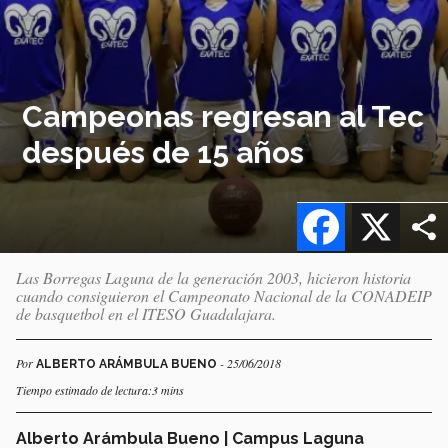
Campeonas regresan al Tec
después de 15 años
Facebook
X
Las Borregas Laguna de la generación 2003, hicieron historia
cuando consiguieron el Campeonato Nacional de la CONADEIP
de basquetbol en el ITESO Guadalajara.
Por
- 25/06/2018
ALBERTO ARÁMBULA BUENO
Tiempo estimado de lectura:3 mins
Alberto Arámbula Bueno | Campus Laguna