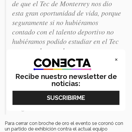
de que el Tec de Monterrey nos dio
esta gran oportunidad de vida, porque
seguramente si no hubiéramos
contado con el talento deportivo no
hubiéramos podido estudiar en el Tec
y eso es algo que hoy marca nuestras
×
vidas como mujeres y profesionistas.
Pagar tus estudios haciendo lo que
Recibe nuestro newsletter de
más amabas es algo único, que fue
noticias:
jugar basquetbol, a cambio de recibir
el más alto nivel académico”,
aseguró.
Para cerrar con broche de oro el evento se coronó con
un partido de exhibición contra el actual equipo