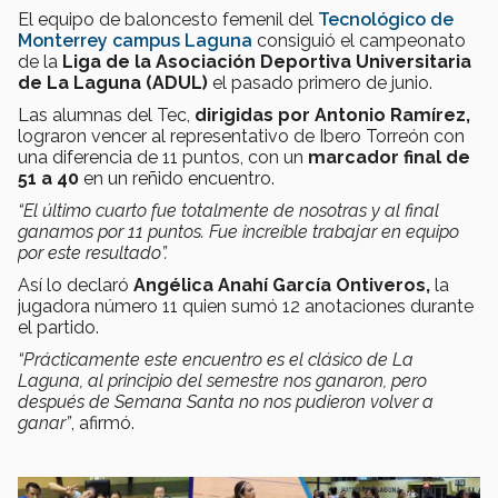
El equipo de baloncesto femenil del
Tecnológico de
Monterrey campus Laguna
consiguió el campeonato
de la
Liga de la Asociación Deportiva Universitaria
de La Laguna (ADUL)
el pasado primero de junio.
Las alumnas del Tec,
dirigidas por Antonio Ramírez,
lograron vencer al representativo de Ibero Torreón con
una diferencia de 11 puntos, con un
marcador final de
51 a 40
en un reñido encuentro.
“El último cuarto fue totalmente de nosotras y al final
ganamos por 11 puntos. Fue increíble trabajar en equipo
por este resultado”.
Así lo declaró
Angélica Anahí García Ontiveros,
la
jugadora número 11 quien sumó 12 anotaciones durante
el partido.
“Prácticamente este encuentro es el clásico de La
Laguna, al principio del semestre nos ganaron, pero
después de Semana Santa no nos pudieron volver a
ganar”
, afirmó.