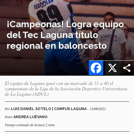
¡Campeonas! Logra equipo
del Tec Laguna título
regional en baloncesto
Facebook
X
El equipo de Laguna ganó con un marcado de 51 a 40 el
campeonato de la Liga de la Asociación Deportiva Universitaria
de La Laguna (ADUL)
Por
- 12/06/2022
LUIS DANIEL SOTELO | CAMPUS LAGUNA
Fotos
ANDREA LUÉVANO
Tiempo estimado de lectura:2 mins