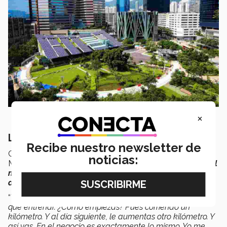
×
Las claves del éxito
Recibe nuestro newsletter de
Cuando se le preguntó en entrevista a Sánchez
noticias:
Mendiola cuáles son las claves del éxito, replicó “
todo el
mundo habla de éxito, pero el éxito se construye día a
día",
y agregó:
“
Vete a correr un maratón mañana. No puedes. Tienes
que entrenar. ¿Cómo empiezas? Pues corriendo un
kilómetro. Y al día siguiente, le aumentas otro kilómetro. Y
así vas. En el negocio es exactamente lo mismo. Yo me