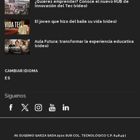
¿Quieres emprender? Conoce el nuevo HUB de
Innovación del Tec (video)
El joven que hizo del baile su vida (video)
Aula Futura: transformar la experiencia educativa
(video)
Más que un festival cultural: así es la magia de
VIBRART 2026 (video)
CAMBIAR IDIOMA
ES
Javier Guzmán: investigación con impacto social
(video)
Síguenos
¡México, en el top del mundial de robótica FIRST
2026! (video)
Vida Tec: Pasión, disciplina y básquetbol, con Gael
Adame (video)
A
AV. EUGENIO GARZA SADA 2501 SUR COL. TECNOLÓGICO C.P. 64849 |
L