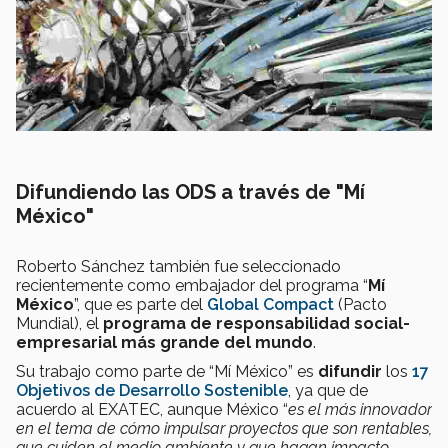
Difundiendo las ODS a través de "Mí
México"
Roberto Sánchez también fue seleccionado
recientemente como embajador del programa “
Mí
México
”, que es parte del
Global Compact
(Pacto
Mundial), el
programa de responsabilidad social-
empresarial más grande del mundo
.
Su trabajo como parte de “Mí México” es
difundir
los
17
Objetivos de Desarrollo Sostenible
, ya que de
acuerdo al EXATEC, aunque México “
es el más innovador
en el tema de cómo impulsar proyectos que son rentables,
que cuiden el medio ambiente y que hagan impacto