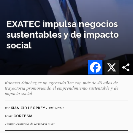
EXATEC impulsa negocios
sustentables y de impacto
social
Facebook
X
Roberto Sánchez es un egresado Tec con más de 40 años de
trayectoria promoviendo el emprendimiento sustentable y de
impacto social
Por
- 30/05/2022
KIAN CID LEOPKEY
Fotos
CORTESÍA
Tiempo estimado de lectura:8 mins