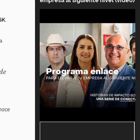
empresa al siguiente nivel (video)
o
SK
,
a
 de
 hace