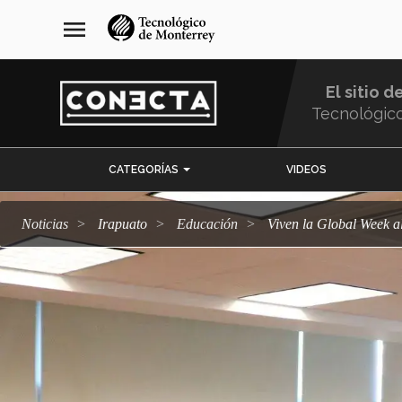
Pasar
navegación
menu
al
principal
contenido
principal
El sitio d
Tecnológic
Menu
CATEGORÍAS
VIDEOS
Comunidad
Noticias
Irapuato
Educación
Viven la Global Week 