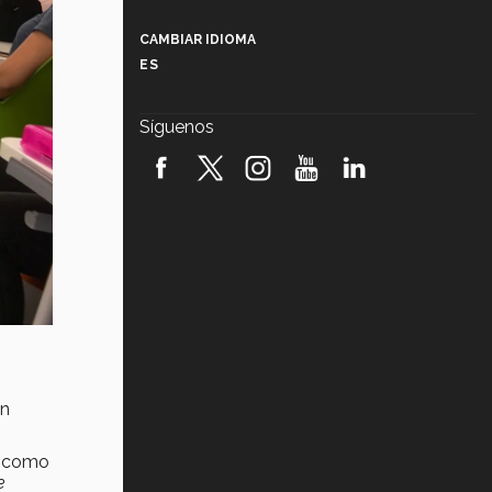
Más que un festival cultural: así es
la magia de VIBRART 2026 (video)
CAMBIAR IDIOMA
ES
Javier Guzmán: investigación con
impacto social (video)
Síguenos
¡México, en el top del mundial de
robótica FIRST 2026! (video)
Vida Tec: Pasión, disciplina y
básquetbol, con Gael Adame
(video)
¿Cómo es el Modelo Educativo
Tec? (video)
Vida Tec: Feminismo e Inteligencia
Artificial, Paola Ricaurte (video)
on
s, como
e