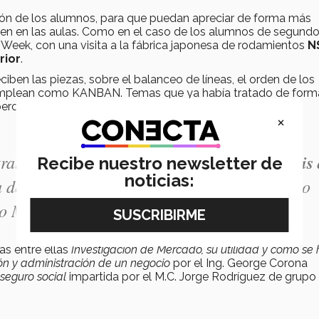
ón de los alumnos, para que puedan apreciar de forma más
en en las aulas. Como en el caso de los alumnos de segund
l Week, con una visita a la fábrica japonesa de rodamientos
N
rior
.
ciben las piezas, sobre el balanceo de líneas, el orden de los
emplean como KANBAN. Temas que ya había tratado de form
ro que ahora pudieron ver aplicados a la industria.
×
ratando de pasarle a los jóvenes ciertas
dosis
Recibe nuestro newsletter de
noticias:
a de venir y compartir con ustedes” Fernando
so Minerals
as entre ellas
Investigación de Mercado, su utilidad y cómo se
ón y administración de un negocio
por el Ing. George Corona
seguro social
impartida por el M.C. Jorge Rodríguez de grupo