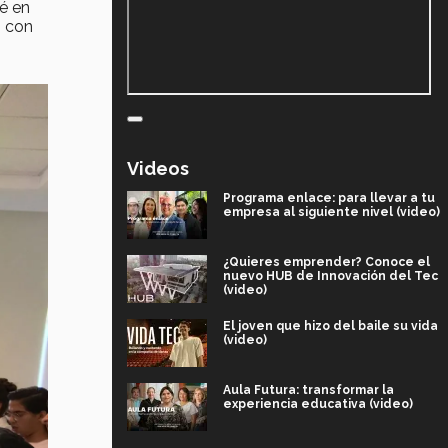
é en
s con
Videos
Programa enlace: para llevar a tu
empresa al siguiente nivel (video)
¿Quieres emprender? Conoce el
nuevo HUB de Innovación del Tec
(video)
El joven que hizo del baile su vida
(video)
Aula Futura: transformar la
experiencia educativa (video)