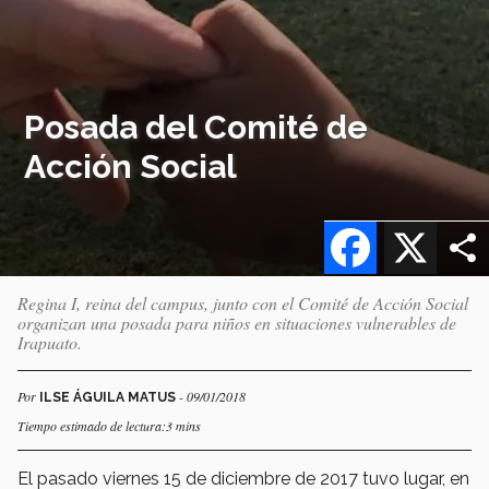
Posada del Comité de
Acción Social
Facebook
X
Regina I, reina del campus, junto con el Comité de Acción Social
organizan una posada para niños en situaciones vulnerables de
Irapuato.
Por
- 09/01/2018
ILSE ÁGUILA MATUS
Tiempo estimado de lectura:3 mins
El pasado viernes 15 de diciembre de 2017 tuvo lugar, en