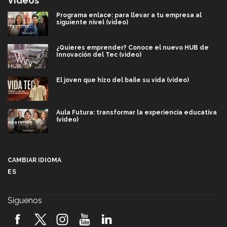
Videos
Programa enlace: para llevar a tu empresa al
siguiente nivel (video)
¿Quieres emprender? Conoce el nuevo HUB de
Innovación del Tec (video)
El joven que hizo del baile su vida (video)
Aula Futura: transformar la experiencia educativa
(video)
Más que un festival cultural: así es la magia de
VIBRART 2026 (video)
CAMBIAR IDIOMA
ES
Javier Guzmán: investigación con impacto social
(video)
Síguenos
¡México, en el top del mundial de robótica FIRST
2026! (video)