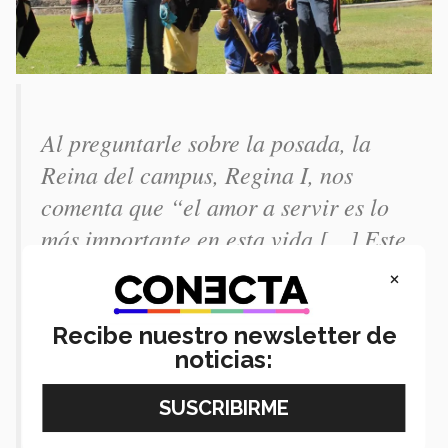
Al preguntarle sobre la posada, la
Reina del campus, Regina I, nos
comenta que “el amor a servir es lo
más importante en esta vida […] Este
fue un evento donde se logró reflejar
×
la bondad y solidaridad de todos
nosotros como estudiantes tanto de
Recibe nuestro newsletter de
noticias:
prepa como de profesional para con
estos niños que tanto necesitan de
nuestro amor”. Además, hizo una