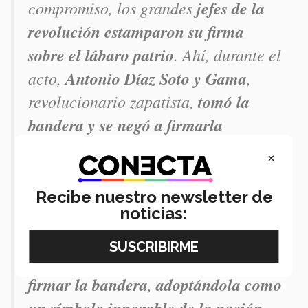
compromiso, los grandes
jefes de la
revolución estamparon su firma
sobre el lábaro patrio
. Ahí, durante el
acto,
Antonio Díaz Soto y Gama
,
revolucionario zapatista,
tomó la
bandera y se negó a firmarla
explicando que era inaceptable
×
mantener un símbolo cuyo origen
iturbidista no era digno. Ante la
Recibe nuestro newsletter de
actitud amenazante
del auditorio
al
noticias:
mancillar la enseña patria
,
Díaz
moderó su discurso y
terminó por
firmar la bandera
,
adoptándola como