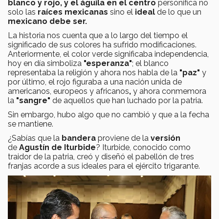
blanco y rojo, y el águila en el centro
personifica no
solo las
raíces mexicanas
sino el
ideal
de lo que un
mexicano debe ser.
La historia nos cuenta que a lo largo del tiempo el
significado de sus colores ha sufrido modificaciones.
Anteriormente, el color verde significaba independencia,
hoy en día simboliza
"esperanza"
; el blanco
representaba la religión y ahora nos habla de la
"paz"
y
por último, el rojo figuraba a una nación unida de
americanos, europeos y africanos
,
y ahora conmemora
la
"sangre"
de aquellos que han luchado por la patria.
Sin embargo, hubo algo que no cambió y que a la fecha
se mantiene.
¿Sabías que la
bandera
proviene de la
versión
de
Agustín de Iturbide
? Iturbide, conocido como
traidor de la patria, creó y diseñó el pabellón de tres
franjas acorde a sus ideales para el ejército trigarante.