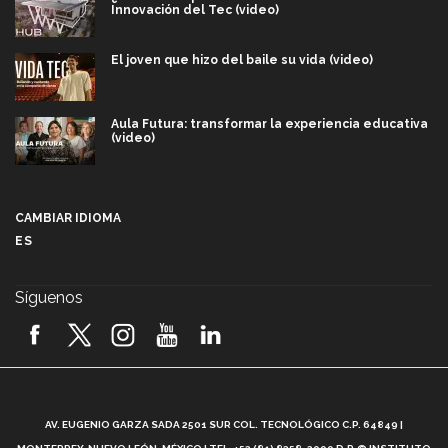
Innovación del Tec (video)
El joven que hizo del baile su vida (video)
Aula Futura: transformar la experiencia educativa
(video)
Más que un festival cultural: así es la magia de
VIBRART 2026 (video)
CAMBIAR IDIOMA
ES
Javier Guzmán: investigación con impacto social
(video)
Síguenos
¡México, en el top del mundial de robótica FIRST
2026! (video)
Vida Tec: Pasión, disciplina y básquetbol, con Gael
Adame (video)
A
AV. EUGENIO GARZA SADA 2501 SUR COL. TECNOLÓGICO C.P. 64849 |
L
¿Cómo es el Modelo Educativo Tec? (video)