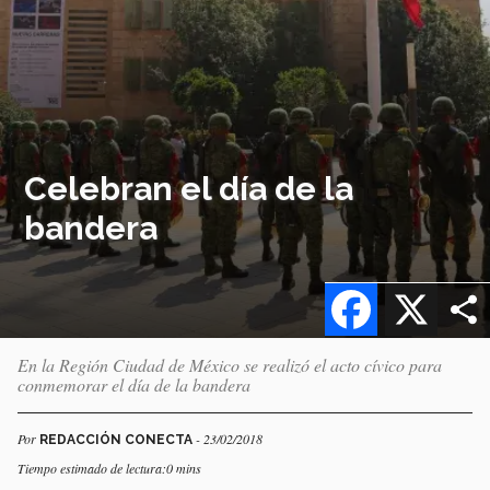
Celebran el día de la
bandera
Facebook
X
En la Región Ciudad de México se realizó el acto cívico para
conmemorar el día de la bandera
Por
- 23/02/2018
REDACCIÓN CONECTA
Tiempo estimado de lectura:0 mins