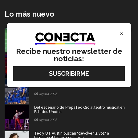
Lo más nuevo
México va por pase olímpico en mundial de flag football
×
en Alemania
07 Agosto 2026
Recibe nuestro newsletter de
Música y teatro: EXATEC en el elenco de El Fantasma
noticias:
de la Ópera México
07 Agosto 2026
Borregos CCM van por el campeonato en liga mayor de
americano
06 Agosto 2026
Del escenario de PrepaTec Qro al teatro musical en
Estados Unidos
06 Agosto 2026
Tec y UT Austin buscan "devolver la voz" a
hispanohablantes con afasia