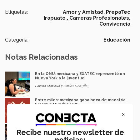
Etiquetas:
Amor y Amistad,
PrepaTec
Irapuato ,
Carreras Profesionales,
Convivencia
Categoría:
Educación
Notas Relacionadas
En la ONU: mexicana y EXATEC representó en
Nueva York a la juventud
Loretta Mariaud y Carlos González
Entre miles: mexicana gana beca de maestría
Erasmus Mundus LIVE
Natalia Croda
×
Estudiantes de 5 campus Tec impulsan
Recibe nuestro newsletter de
proyectos en la Sierra Tarahumara
noticias:
Juan José Flores Nava