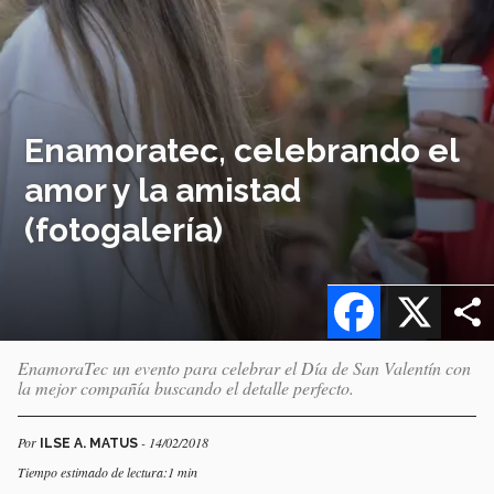
Enamoratec, celebrando el
amor y la amistad
(fotogalería)
Facebook
X
EnamoraTec un evento para celebrar el Día de San Valentín con
la mejor compañía buscando el detalle perfecto.
Por
- 14/02/2018
ILSE A. MATUS
Tiempo estimado de lectura:1 min