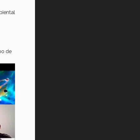
biental
ipo de