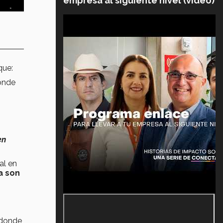
empresa al siguiente nivel (video)
que:
donde
en
al en
a son
, donde