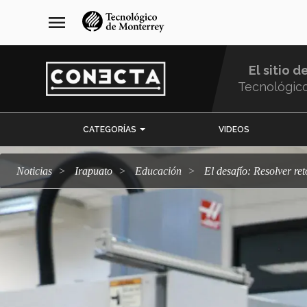
Pasar
navegación
menu
al
principal
contenido
principal
El sitio d
Tecnológic
Menu
CATEGORÍAS
VIDEOS
Comunidad
Noticias
Irapuato
Educación
El desafío: Resolver r