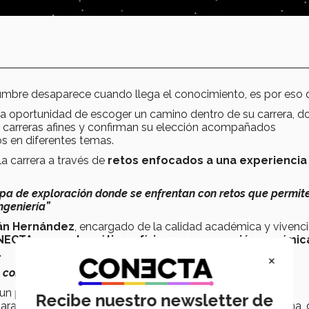
dumbre desaparece cuando llega el conocimiento, es por eso 
la oportunidad de escoger un camino dentro de su carrera, 
s carreras afines y confirman su elección acompañados
s en diferentes temas.
a carrera a través de
retos enfocados a una experiencia
apa de exploración donde se enfrentan con retos que permit
ngeniería”
ván Hernández
, encargado de la calidad académica y vivenci
NECTA
que
matemáticas, física, programación y químic
.
×
án conformados?
un periodo de cinco semanas se reciben conocimientos y
Recibe nuestro newsletter de
ara al final del periodo presentar la resolución del problema