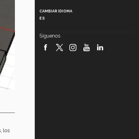
Más que un festival cultural: así es
la magia de VIBRART 2026 (video)
CAMBIAR IDIOMA
ES
Javier Guzmán: investigación con
impacto social (video)
Síguenos
¡México, en el top del mundial de
robótica FIRST 2026! (video)
Vida Tec: Pasión, disciplina y
básquetbol, con Gael Adame
(video)
¿Cómo es el Modelo Educativo
Tec? (video)
Vida Tec: Feminismo e Inteligencia
Artificial, Paola Ricaurte (video)
, los