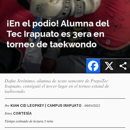
¡En el podio! Alumna del
Tec Irapuato es 3era en
torneo de taekwondo
Facebook
X
Dafne Jerónimo, alumna de sexto semestre de PrepaTec
Irapuato, consiguió el tercer lugar en el torneo estatal de
taekwondo.
Por
- 08/03/2022
KIAN CID LEOPKEY | CAMPUS IRAPUATO
Fotos
CORTESÍA
Tiempo estimado de lectura:3 mins