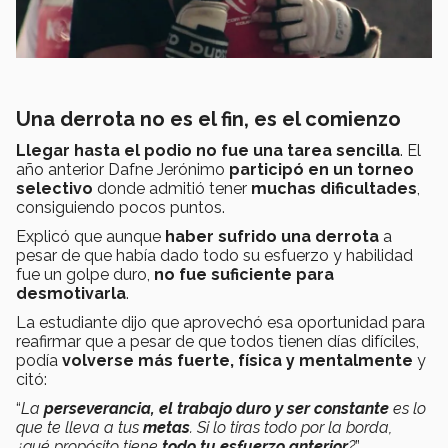
Una derrota no es el fin, es el comienzo
Llegar hasta el podio no fue una tarea sencilla
. El
año anterior Dafne Jerónimo
participó en un torneo
selectivo
donde admitió tener
muchas dificultades
,
consiguiendo pocos puntos.
Explicó que aunque
haber sufrido una derrota
a
pesar de que había dado todo su esfuerzo y habilidad
fue un golpe duro,
no fue suficiente para
desmotivarla
.
La estudiante dijo que aprovechó esa oportunidad para
reafirmar que a pesar de que todos tienen días difíciles,
podía
volverse más fuerte, física y mentalmente
y
citó:
“
La
perseverancia, el trabajo duro y ser constante
es lo
que te lleva a tus
metas
. Si lo tiras todo por la borda,
¿qué propósito tiene
todo tu esfuerzo anterior
?
”.