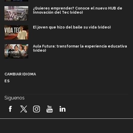
¿Quieres emprender? Conoce el nuevo HUB de
Innovación del Tec (video)
El joven que hizo del baile su vida (video)
Aula Futura: transformar la experiencia educativa
(video)
Más que un festival cultural: así es la magia de
VIBRART 2026 (video)
CAMBIAR IDIOMA
ES
Javier Guzmán: investigación con impacto social
(video)
Síguenos
¡México, en el top del mundial de robótica FIRST
2026! (video)
Vida Tec: Pasión, disciplina y básquetbol, con Gael
Adame (video)
A