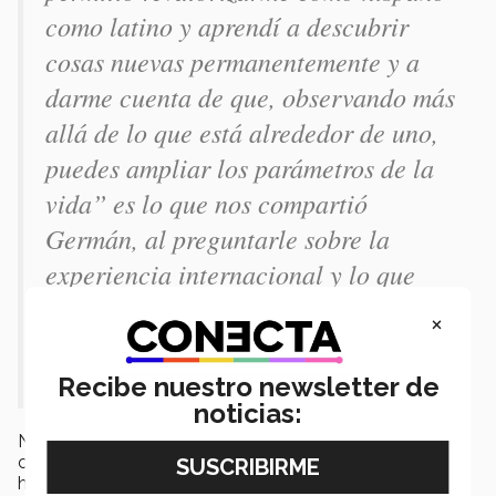
como latino y aprendí a descubrir
cosas nuevas permanentemente y a
darme cuenta de que, observando más
allá de lo que está alrededor de uno,
puedes ampliar los parámetros de la
vida” es lo que nos compartió
Germán, al preguntarle sobre la
experiencia internacional y lo que
este proyecto, que lo puso en contacto
×
con tantas culturas, había
representado para él.
Recibe nuestro newsletter de
noticias:
Nuestros invitados realizaron 3 pláticas para que la
comunidad del campus pudiera asistir en diversos
horarios y al final de cada una se llevó a cabo una visita