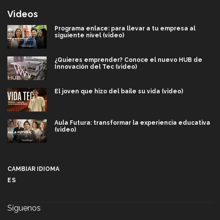
Videos
Programa enlace: para llevar a tu empresa al
siguiente nivel (video)
¿Quieres emprender? Conoce el nuevo HUB de
Innovación del Tec (video)
El joven que hizo del baile su vida (video)
Aula Futura: transformar la experiencia educativa
(video)
Más que un festival cultural: así es la magia de
VIBRART 2026 (video)
CAMBIAR IDIOMA
ES
Javier Guzmán: investigación con impacto social
(video)
Síguenos
¡México, en el top del mundial de robótica FIRST