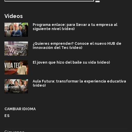
Videos
Programa enlace: para llevar a tu empresa al
siguiente nivel (video)
¿Quieres emprender? Conoce el nuevo HUB de
Innovación del Tec (video)
El joven que hizo del baile su vida (video)
Aula Futura: transformar la experiencia educativa
(video)
Más que un festival cultural: así es la magia de
VIBRART 2026 (video)
CAMBIAR IDIOMA
ES
Javier Guzmán: investigación con impacto social
(video)