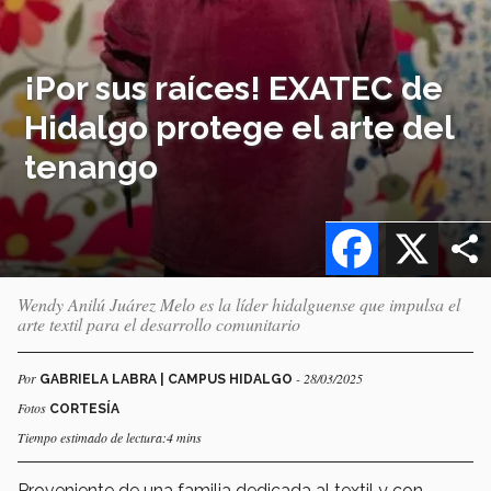
¡Por sus raíces! EXATEC de
Hidalgo protege el arte del
tenango
Facebook
X
Wendy Anilú Juárez Melo es la líder hidalguense que impulsa el
arte textil para el desarrollo comunitario
Por
- 28/03/2025
GABRIELA LABRA | CAMPUS HIDALGO
Fotos
CORTESÍA
Tiempo estimado de lectura:4 mins
Proveniente de una familia dedicada al textil y con