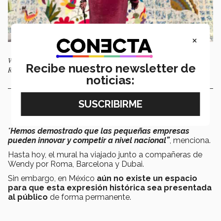
×
Wendy Juárez frente al Tenango reconocido por el World Guinness
Recibe nuestro newsletter de
Records como el Bordado más grande del mundo, 2019.
noticias:
"
Hemos demostrado que las pequeñas empresas
pueden innovar y competir a nivel nacional”
, menciona.
Hasta hoy, el mural ha viajado junto a compañeras de
Wendy por Roma, Barcelona y Dubai.
Sin embargo, en México
aún no existe un espacio
para que esta expresión histórica sea presentada
al público
de forma permanente.