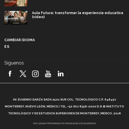
Aula Futura: transformar la experiencia educativa
(video)
Más que un festival cultural: así es la magia de
VIBRART 2026 (video)
CAMBIAR IDIOMA
ES
Javier Guzmán: investigación con impacto social
(video)
Síguenos
¡México, en el top del mundial de robótica FIRST
2026! (video)
Vida Tec: Pasión, disciplina y básquetbol, con Gael
Adame (video)
A
AV. EUGENIO GARZA SADA 2501 SUR COL. TECNOLÓGICO C.P. 64849 |
L
¿Cómo es el Modelo Educativo Tec? (video)
MONTERREY, NUEVO LEÓN, MÉXICO | TEL. +52 (81) 8358-2000 D.R.© INSTITUTO
TECNOLÓGICO Y DE ESTUDIOS SUPERIORES DE MONTERREY, MÉXICO. 2018
Vida Tec: Feminismo e Inteligencia Artificial, Paola
*DEC-520912 PROGRAMAS EN MODALIDAD ESCOLARIZADA.
Ricaurte (video)