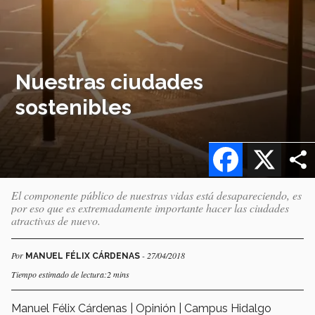
Nuestras ciudades
sostenibles
Facebook
X
El componente público de nuestras vidas está desapareciendo, es
por eso que es extremadamente importante hacer las ciudades
atractivas de nuevo.
Por
- 27/04/2018
MANUEL FÉLIX CÁRDENAS
Tiempo estimado de lectura:2 mins
Manuel Félix Cárdenas | Opinión | Campus Hidalgo