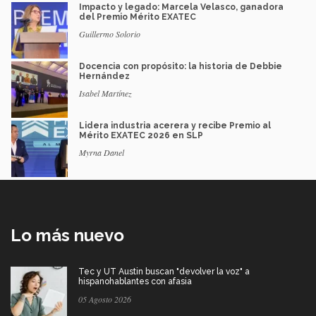
Impacto y legado: Marcela Velasco, ganadora
del Premio Mérito EXATEC
Guillermo Solorio
Docencia con propósito: la historia de Debbie
Hernández
Isabel Martínez
Lidera industria acerera y recibe Premio al
Mérito EXATEC 2026 en SLP
Myrna Danel
Lo más nuevo
Tec y UT Austin buscan "devolver la voz" a
hispanohablantes con afasia
05 Agosto 2026