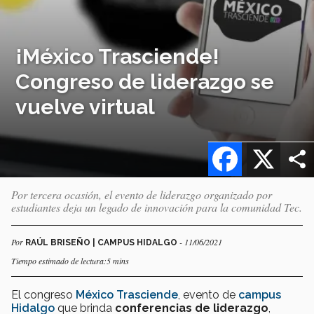
¡México Trasciende!
Congreso de liderazgo se
vuelve virtual
Facebook
X
Por tercera ocasión, el evento de liderazgo organizado por
estudiantes deja un legado de innovación para la comunidad Tec.
Por
- 11/06/2021
RAÚL BRISEÑO | CAMPUS HIDALGO
Tiempo estimado de lectura:5 mins
El congreso
México Trasciende
, evento de
campus
Hidalgo
que brinda
conferencias de liderazgo
,