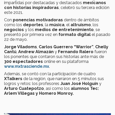
impartidas por destacadas y destacados
mexicanos
con historias inspiradoras
, celebró su tercera edición
este 2021.
Con
ponencias motivadoras
dentro de ámbitos
como los
deportes
, la
música
, el
altruismo
, los
negocios
y los
medios de entretenimiento
, se
presentó por primera vez en
formato digital
el pasado
22 de mayo.
Jorge Viladoms
,
Carlos Guerrero “Warrior”
,
Chelly
Cantú
,
Andrew Almazán
y
Fernando Ralero
fueron
los ponentes que contaron sus historias ante más de
300 espectadores
online en su plataforma
www.mxtrasciende.mx
.
Además, se contó con la participación de cuatro
XTalkers
de la región, que narraron en 5 minutos sus
logros y retos: los profesores
Juan José Holguín
y
Arturo Cuatepotzo
, así como los
alumnos Tec:
Arlem Villegas y Homero Monroy.