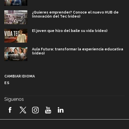
¿Quieres emprender? Conoce el nuevo HUB de
Innovación del Tec (video)
El joven que hizo del baile su vida (video)
Aula Futura: transformar la experiencia educativa
(video)
Más que un festival cultural: así es la magia de
VIBRART 2026 (video)
CAMBIAR IDIOMA
ES
Javier Guzmán: investigación con impacto social
(video)
Síguenos
¡México, en el top del mundial de robótica FIRST
2026! (video)
Vida Tec: Pasión, disciplina y básquetbol, con Gael
Adame (video)