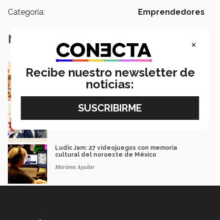
Categoría:
Emprendedores
Notas Relacionadas
×
De negocio familiar a modelo de eventos: el
Recibe nuestro newsletter de
camino de una egresada
noticias:
Mauricio Gaona
Estos EXATEC lideran empresas en México y
LATAM
Carolina Contreras y Rebeca Ruiz
Ludic Jam: 27 videojuegos con memoria
cultural del noroeste de México
Mariana Aguilar