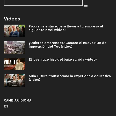
Videos
Programa enlace: para llevar a tu empresa al
siguiente nivel (video)
¿Quieres emprender? Conoce el nuevo HUB de
Innovación del Tec (video)
El joven que hizo del baile su vida (video)
Aula Futura: transformar la experiencia educativa
(video)
Más que un festival cultural: así es la magia de
VIBRART 2026 (video)
CAMBIAR IDIOMA
ES
Javier Guzmán: investigación con impacto social
(video)