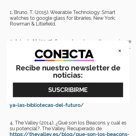
Bruno, T. (2015). Wearable Technology: Smart
watches to google glass for libraries. New York:
Rowman & Litlefield.
Adarsh, M. (2017). 6 ways to enhance the experience
at a library with beacon technology. Blog Beaconstac.
×
Recuperado de
https://blog.beaconstac.com/2017/12/6-ways-
to-enhance-the-experience-at-a-library-with-
Recibe nuestro newsletter de
beacon-technology/
noticias:
Vázquez, José A. (2013). Así son ya las bibliotecas
del futuro. Dosdoce.com. Recuperado de
http://www.dosdoce.com/2013/12/11/asi-son-
ya-las-bibliotecas-del-futuro/
The Valley (2014). ¿Qué son los Beacons y cuál es
su potencial?. The Valley. Recuperado de
https://thevalley.es/blog/que-son-los-beacons-