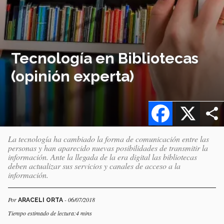
Tecnología en Bibliotecas
(opinión experta)
Facebook
X
La tecnología ha cambiado la forma de comunicación entre las
personas y han aparecido nuevas posibilidades de transmitir la
información. Ante la llegada de la era digital las bibliotecas
deben actualizar sus servicios y canales de acceso a la
información.
Por
- 06/07/2018
ARACELI ORTA
Tiempo estimado de lectura:4 mins