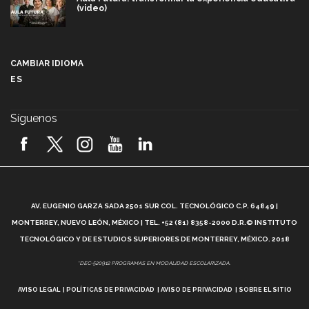
(video)
Más que un festival cultural: así es la magia de
VIBRART 2026 (video)
CAMBIAR IDIOMA
ES
Javier Guzmán: investigación con impacto social
(video)
Síguenos
¡México, en el top del mundial de robótica FIRST
2026! (video)
Vida Tec: Pasión, disciplina y básquetbol, con Gael
Adame (video)
A
AV. EUGENIO GARZA SADA 2501 SUR COL. TECNOLÓGICO C.P. 64849 |
L
¿Cómo es el Modelo Educativo Tec? (video)
MONTERREY, NUEVO LEÓN, MÉXICO | TEL. +52 (81) 8358-2000 D.R.© INSTITUTO
TECNOLÓGICO Y DE ESTUDIOS SUPERIORES DE MONTERREY, MÉXICO. 2018
Vida Tec: Feminismo e Inteligencia Artificial, Paola
*DEC-520912 PROGRAMAS EN MODALIDAD ESCOLARIZADA.
Ricaurte (video)
AVISO LEGAL
POLÍTICAS DE PRIVACIDAD
AVISO DE PRIVACIDAD
SOBRE EL SITIO