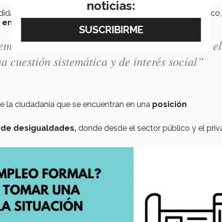
noticias:
pérdida de empleos o suficientes opciones laborales en México
o en los últimos meses
, añade Vela.
mática de esta actividad laboral, disminuir el
a cuestión sistemática y de interés social”
e la ciudadanía que se encuentran en una
posición
l de desigualdades,
donde desde el sector público y el pri