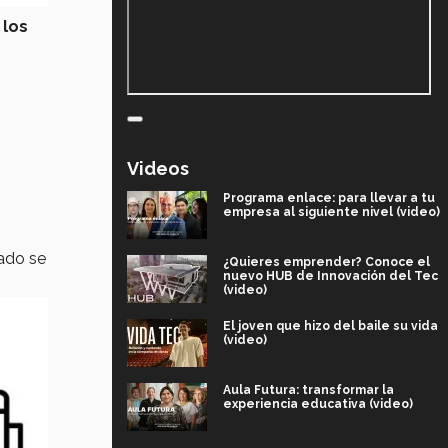
,
los
Videos
Programa enlace: para llevar a tu
empresa al siguiente nivel (video)
vado se
¿Quieres emprender? Conoce el
nuevo HUB de Innovación del Tec
(video)
El joven que hizo del baile su vida
(video)
Aula Futura: transformar la
experiencia educativa (video)