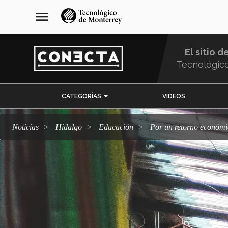
Pasar
navegación
menu
al
principal
contenido
principal
El sitio d
Tecnológic
Menu
CATEGORÍAS
VIDEOS
Comunidad
Noticias
Hidalgo
Educación
Por un retorno económi