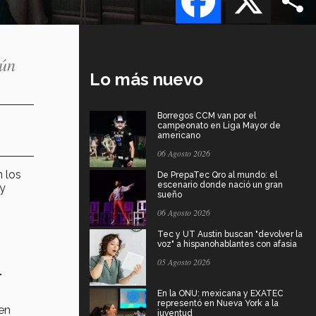
gún
Lo más nuevo
Borregos CCM van por el
campeonato en Liga Mayor de
americano
06 Agosto 2026
 los
De PrepaTec Qro al mundo: el
escenario donde nació un gran
 y
sueño
06 Agosto 2026
Tec y UT Austin buscan "devolver la
voz" a hispanohablantes con afasia
05 Agosto 2026
r
En la ONU: mexicana y EXATEC
representó en Nueva York a la
en
juventud