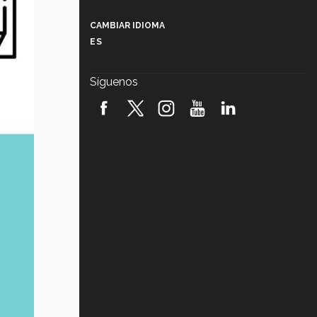
Más que un festival cultural: así es
la magia de VIBRART 2026 (video)
CAMBIAR IDIOMA
ES
Javier Guzmán: investigación con
impacto social (video)
Síguenos
¡México, en el top del mundial de
robótica FIRST 2026! (video)
Vida Tec: Pasión, disciplina y
básquetbol, con Gael Adame
(video)
¿Cómo es el Modelo Educativo
Tec? (video)
Vida Tec: Feminismo e Inteligencia
Artificial, Paola Ricaurte (video)