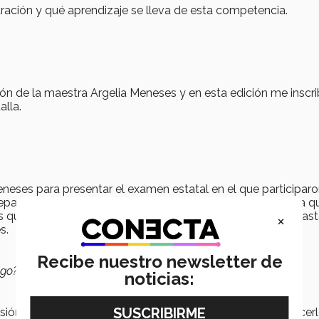
ración y qué aprendizaje se lleva de esta competencia.
ación de la maestra Argelia Meneses y en esta edición me inscri
lla.
eneses para presentar el examen estatal en el que participar
paratorias de Hidalgo, quedando sólo 35 seleccionados a q
s que nos aplicaron exámenes para hacer un nuevo filtro has
×
s.
Recibe nuestro newsletter de
lgo?
noticias:
esión porque pensaba: “Ya llegué hasta aquí, tengo que hace