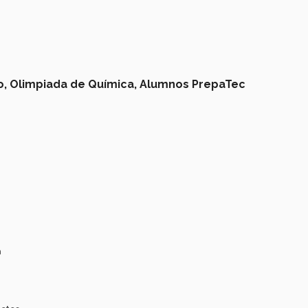
o,
Olimpiada de Química,
Alumnos PrepaTec
a