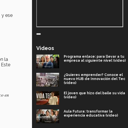
 y ese
Videos
Programa enlace: para llevar a tu
n la
empresa al siguiente nivel (video)
 Este
¿Quieres emprender? Conoce el
nuevo HUB de Innovación del Tec
(video)
El joven que hizo del baile su vida
co en
(video)
Aula Futura: transformar la
experiencia educativa (video)