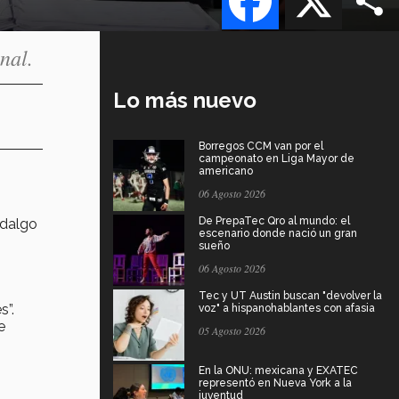
nal.
Lo más nuevo
Borregos CCM van por el
campeonato en Liga Mayor de
americano
06 Agosto 2026
De PrepaTec Qro al mundo: el
idalgo
escenario donde nació un gran
sueño
06 Agosto 2026
Tec y UT Austin buscan "devolver la
s”.
voz" a hispanohablantes con afasia
e
05 Agosto 2026
En la ONU: mexicana y EXATEC
representó en Nueva York a la
juventud