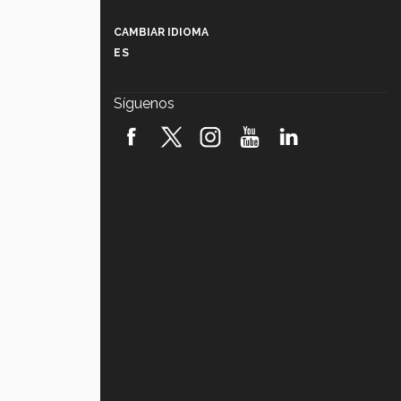
Más que un festival cultural: así es
la magia de VIBRART 2026 (video)
CAMBIAR IDIOMA
ES
Javier Guzmán: investigación con
impacto social (video)
Síguenos
¡México, en el top del mundial de
robótica FIRST 2026! (video)
Vida Tec: Pasión, disciplina y
básquetbol, con Gael Adame
(video)
¿Cómo es el Modelo Educativo
Tec? (video)
Vida Tec: Feminismo e Inteligencia
Artificial, Paola Ricaurte (video)