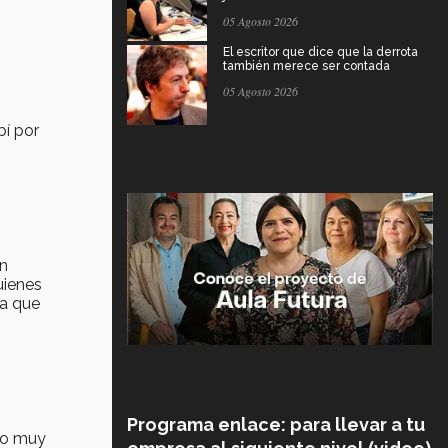
05 Agosto 2026
El escritor que dice que la derrota
también merece ser contada
05 Agosto 2026
bí por
on
uienes
ta que
Programa enlace: para llevar a tu
rlo muy