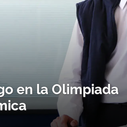
go en la Olimpiada
mica