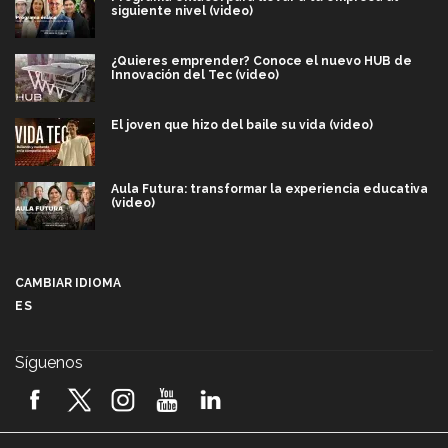
siguiente nivel (video)
¿Quieres emprender? Conoce el nuevo HUB de
Innovación del Tec (video)
El joven que hizo del baile su vida (video)
Aula Futura: transformar la experiencia educativa
(video)
Más que un festival cultural: así es la magia de
VIBRART 2026 (video)
CAMBIAR IDIOMA
ES
Javier Guzmán: investigación con impacto social
(video)
Síguenos
¡México, en el top del mundial de robótica FIRST
2026! (video)
Vida Tec: Pasión, disciplina y básquetbol, con Gael