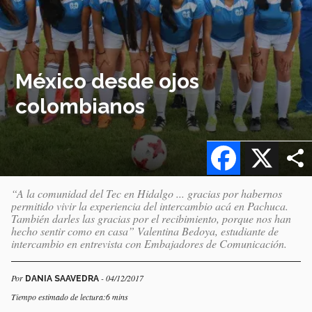
México desde ojos
colombianos
Facebook
X
“A la comunidad del Tec en Hidalgo ... gracias por habernos
permitido vivir la experiencia del intercambio acá en Pachuca.
También darles las gracias por el recibimiento, porque nos han
hecho sentir como en casa” Valentina Bedoya, estudiante de
intercambio en entrevista con Embajadores de Comunicación.
Por
- 04/12/2017
DANIA SAAVEDRA
Tiempo estimado de lectura:6 mins