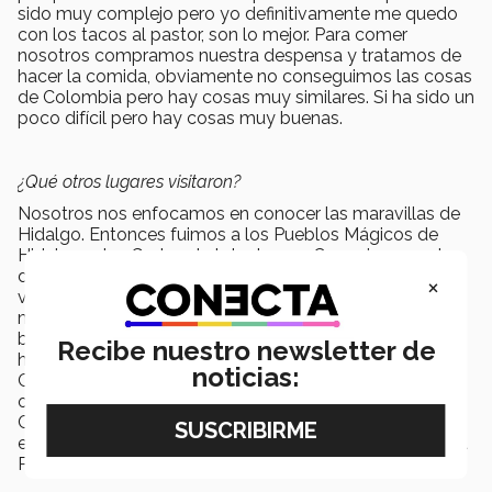
sido muy complejo pero yo definitivamente me quedo
con los tacos al pastor, son lo mejor. Para comer
nosotros compramos nuestra despensa y tratamos de
hacer la comida, obviamente no conseguimos las cosas
de Colombia pero hay cosas muy similares. Si ha sido un
poco difícil pero hay cosas muy buenas.
¿Qué otros lugares visitaron?
Nosotros nos enfocamos en conocer las maravillas de
Hidalgo. Entonces fuimos a los Pueblos Mágicos de
Hidalgo, a las Grutas de tolantongo. Conocimos parte
de la cultura hidalguense. Mi compañera y yo dijimos "si
×
vamos a Hidalgo pues tenemos que conocer en su
mayoría el estado". Y nos ha dejado una impresión
bastante buena. Los pueblos mágicos son increíbles y
Recibe nuestro newsletter de
hay muchas cosas por hacer. También hemos ido a la
noticias:
Ciudad de México, vimos el desfile de muertos y
obviamente no podía faltar ir a Teotihuacan. Allá en
Colombia no tenemos maravillas arqueológicas
entonces es algo que quería conocer. Fuimos también a
Puebla y a Tuxpan y esperamos poder ir a Guanajuato.