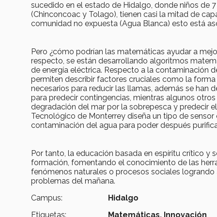
sucedido en el estado de Hidalgo, donde niños de
(Chinconcoac y Tolago), tienen casi la mitad de c
comunidad no expuesta (Agua Blanca) esto está aso
Pero ¿cómo podrían las matemáticas ayudar a mejor
respecto, se están desarrollando algoritmos matemát
de energía eléctrica. Respecto a la contaminación de
permiten describir factores cruciales como la forma
necesarios para reducir las llamas, además se han 
para predecir contingencias, mientras algunos otro
degradación del mar por la sobrepesca y predecir el 
Tecnológico de Monterrey diseña un tipo de sensor 
contaminación del agua para poder después purifica
Por tanto, la educación basada en espíritu crítico 
formación, fomentando el conocimiento de las her
fenómenos naturales o procesos sociales logrando as
problemas del mañana.
Campus:
Hidalgo
Etiquetas:
Matemáticas,
Innovación