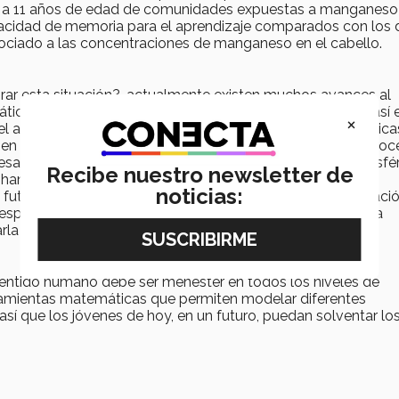
 7 a 11 años de edad de comunidades expuestas a manganeso
apacidad de memoria para el aprendizaje comparados con los 
ciado a las concentraciones de manganeso en el cabello.
ar esta situación?, actualmente existen muchos avances al
icos para aprovechar al máximo la luz solar, ahorrando así 
×
l aire, en el caso específico de los incendios, las matemátic
 en que se distribuye el fuego, el camino del humo o los pro
desarrollado sistemas que analizan la contaminación atmosfé
Recibe nuestro newsletter de
s han creado simulaciones matemáticas que constatan la
noticias:
futuro de la biodiversidad. Uno de los grupos de investigaci
especial que por medio de estadística matemática mide la
rla con nanomateriales.
y sentido humano debe ser menester en todos los niveles de
ramientas matemáticas que permiten modelar diferentes
í que los jóvenes de hoy, en un futuro, puedan solventar lo