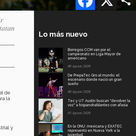
r
tatan
Lo más nuevo
Borregos CCM van por el
campeonato en Liga Mayor de
americano
06 Agosto 2026
De PrepaTec Qro al mundo: el
escenario donde nació un gran
sueño
06 Agosto 2026
el de
ra la
Tec y UT Austin buscan "devolver la
voz" a hispanohablantes con afasia
05 Agosto 2026
En la ONU: mexicana y EXATEC
rial y
representó en Nueva York a la
juventud