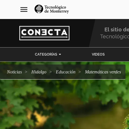
Pasar
navegación
menu
al
principal
contenido
principal
El sitio d
Tecnológic
Menu
CATEGORÍAS
VIDEOS
Comunidad
Noticias
Hidalgo
Educación
Matemáticas verdes