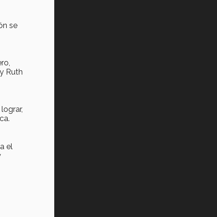
Tec? (video)
ón se
Vida Tec: Feminismo e Inteligencia
Artificial, Paola Ricaurte (video)
ro,
 y Ruth
lograr,
ca.
a el
y