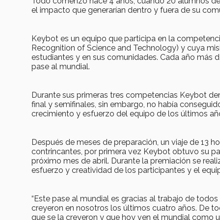
Todo comenzó hace 4 años, cuando 20 alumnos de l
el impacto que generarían dentro y fuera de su com
Keybot es un equipo que participa en la competenci
Recognition of Science and Technology) y cuya misión
estudiantes y en sus comunidades. Cada año más de
pase al mundial.
Durante sus primeras tres competencias Keybot dem
final y semifinales, sin embargo, no había conseguido
crecimiento y esfuerzo del equipo de los últimos añ
Después de meses de preparación, un viaje de 13 h
contrincantes, por primera vez Keybot obtuvo su pas
próximo mes de abril. Durante la premiación se rea
esfuerzo y creatividad de los participantes y el equ
“Este pase al mundial es gracias al trabajo de todo
creyeron en nosotros los últimos cuatro años. De t
que se la creyeron y que hoy ven el mundial como un