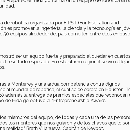
a PrepaTec en Hidalgo formaron un equipo de robótica sin 
unidad.
a de robótica organizada por FIRST (For Inspiration and
 es promover la ingeniería, la ciencia y la tecnología en jó
 50 equipos alrededor del país compiten entre ellos en busc
ostró ser un equipo fuerte y preparado al quedar en cuarto
 el resultado esperado. En este último regional se vio refleja
os.
oras a Monterrey y una ardua competencia contra dignos
e al mundial de robótica, el cual se celebrará en Houston, T
lizó además la entrega de premios especiales que reconocen 
ipo de Hidalgo obtuvo el “Entrepreneurship Award”.
s los miembros del equipo, de todas y cada una de las perso
odos los mentores que nos guiaron y de los chavos que lo so
a realidad” Brath Villanueva, Capitán de Keybot.