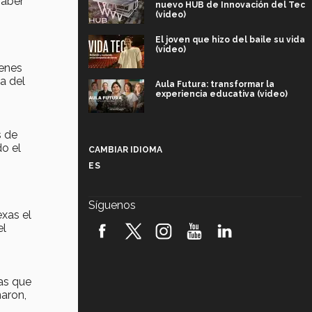
saber
nuevo HUB de Innovación del Tec
(video)
El joven que hizo del baile su vida
(video)
venes
a del
Aula Futura: transformar la
experiencia educativa (video)
Más que un festival cultural: así es
s de
la magia de VIBRART 2026 (video)
do el
CAMBIAR IDIOMA
ES
Javier Guzmán: investigación con
impacto social (video)
Síguenos
exas el
¡México, en el top del mundial de
el
robótica FIRST 2026! (video)
Vida Tec: Pasión, disciplina y
básquetbol, con Gael Adame
nas que
(video)
ñaron,
¿Cómo es el Modelo Educativo