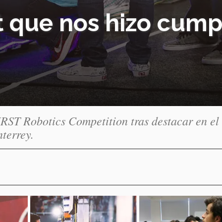
t que nos hizo cump
RST Robotics Competition tras destacar en el
nterrey.