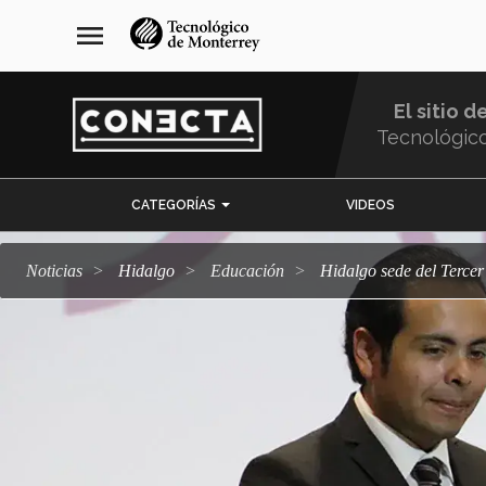
Pasar
navegación
menu
al
principal
contenido
principal
El sitio d
Tecnológic
Menu
CATEGORÍAS
VIDEOS
Comunidad
Noticias
Hidalgo
Educación
Hidalgo sede del Terce