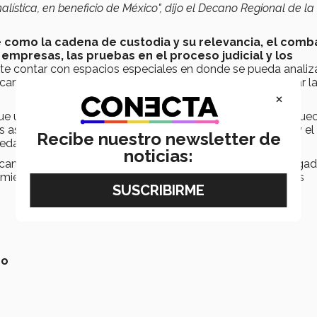
nalística, en beneficio de México", dijo el Decano Regional de la
e como la cadena de custodia y su relevancia, el comb
 empresas, las pruebas en el proceso judicial y los
te contar con espacios especiales en donde se pueda analiza
go camino que queda por recorrer como nación para alcanzar l
×
ue un espacio para este tipo de eventos es bastante enrique
 asistentes se lleven conocimientos sobre criminalística y el
Recibe nuestro newsletter de
edad y el país.
noticias:
c campus Hidalgo, preparatorias de Hidalgo, barras de abogad
 miembros del Poder Judicial de la Federación, y abogados
no