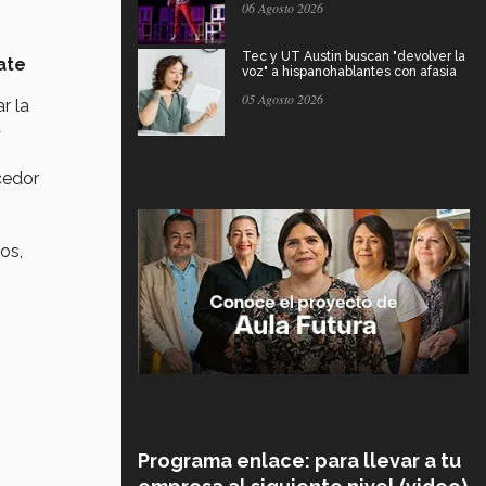
06 Agosto 2026
Tec y UT Austin buscan "devolver la
ate
voz" a hispanohablantes con afasia
05 Agosto 2026
r la
a
cedor
os,
Programa enlace: para llevar a tu