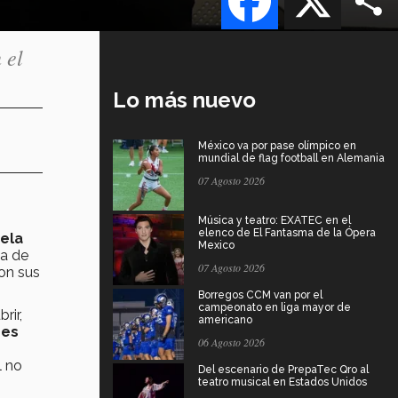
 el
Lo más nuevo
México va por pase olímpico en
mundial de flag football en Alemania
07 Agosto 2026
s
Música y teatro: EXATEC en el
elenco de El Fantasma de la Ópera
uela
Mexico
ia de
07 Agosto 2026
on sus
Borregos CCM van por el
campeonato en liga mayor de
rir,
americano
res
06 Agosto 2026
l no
Del escenario de PrepaTec Qro al
teatro musical en Estados Unidos