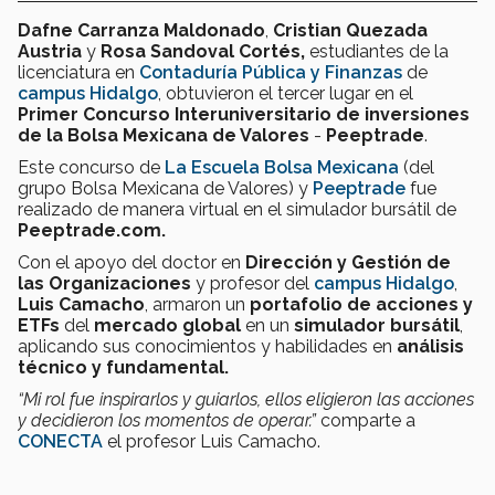
Dafne Carranza Maldonado
,
Cristian Quezada
Austria
y
Rosa Sandoval Cortés,
estudiantes de la
licenciatura en
Contaduría Pública y Finanzas
de
campus Hidalgo
, obtuvieron el tercer lugar en el
Primer Concurso Interuniversitario de inversiones
de la Bolsa Mexicana de Valores
-
Peeptrade
.
Este concurso de
La Escuela Bolsa Mexicana
(del
grupo Bolsa Mexicana de Valores) y
Peeptrade
fue
realizado de manera virtual en el simulador bursátil de
Peeptrade.com.
Con el apoyo del doctor en
Dirección y Gestión de
las Organizaciones
y profesor del
campus Hidalgo
,
Luis Camacho
, armaron un
portafolio de acciones y
ETFs
del
mercado global
en un
simulador bursátil
,
aplicando sus conocimientos y habilidades en
análisis
técnico y fundamental.
“Mi rol fue inspirarlos y guiarlos, ellos eligieron las acciones
y decidieron los momentos de operar.”
comparte a
CONECTA
el profesor Luis Camacho.