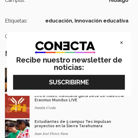
Campus:
Hidalgo
Etiquetas:
educación,
Innovación educativa
Categoría:
Educación
×
Notas Relacionadas
Recibe nuestro newsletter de
noticias:
En la ONU: mexicana y EXATEC representó en
Nueva York a la juventud
Loretta Mariaud y Carlos González
Entre miles: mexicana gana beca de maestría
Erasmus Mundus LIVE
Natalia Croda
Estudiantes de 5 campus Tec impulsan
proyectos en la Sierra Tarahumara
Juan José Flores Nava