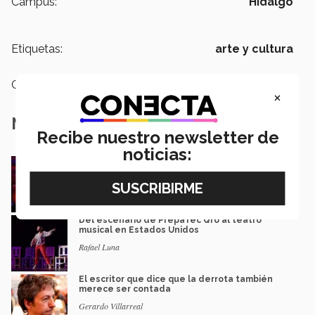
Campus:
Hidalgo
Etiquetas:
arte y cultura
Categoría:
Arte y Cultura
×
Notas Relacionadas
Recibe nuestro newsletter de
noticias:
Música y teatro: EXATEC en el elenco de El
Fantasma de la Ópera Mexico
Mariajulia Valenzuela Preciado
Del escenario de PrepaTec Qro al teatro
musical en Estados Unidos
Rafael Luna
El escritor que dice que la derrota también
merece ser contada
Gerardo Villarreal