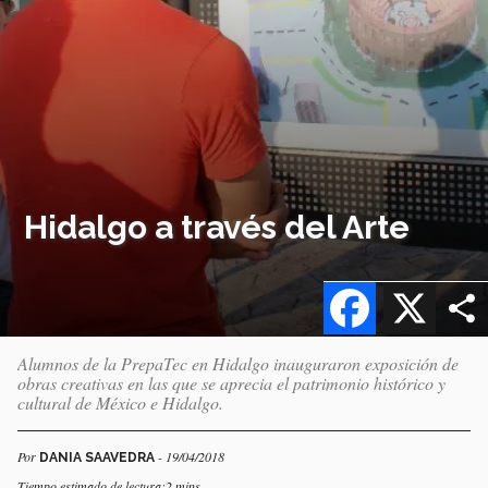
Hidalgo a través del Arte
Facebook
X
Alumnos de la PrepaTec en Hidalgo inauguraron exposición de
obras creativas en las que se aprecia el patrimonio histórico y
cultural de México e Hidalgo.
Por
- 19/04/2018
DANIA SAAVEDRA
Tiempo estimado de lectura:2 mins