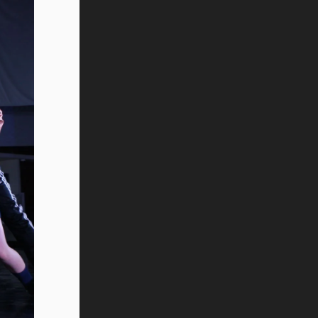
Tec? (video)
Vida Tec: Feminismo e Inteligencia
Artificial, Paola Ricaurte (video)