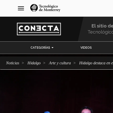
Pasar
navegación
menu
al
principal
contenido
principal
El sitio d
Tecnológic
Menu
CATEGORÍAS
VIDEOS
Comunidad
Noticias
Hidalgo
arte y cultura
Hidalgo destaca en 