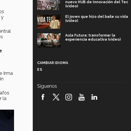
nuevo HUB de Innovación del Tec
(video)
os
 y
El joven que hizo del baile su vida
(video)
ntral
Aula Futura: transformar la
os
experiencia educativa (video)
e
Más que un festival cultural: así es
la magia de VIBRART 2026 (video)
CAMBIAR IDIOMA
ES
e Irma
Javier Guzmán: investigación con
impacto social (video)
in
Síguenos
¡México, en el top del mundial de
rafos
robótica FIRST 2026! (video)
 la
Vida Tec: Pasión, disciplina y
básquetbol, con Gael Adame
(video)
¿Cómo es el Modelo Educativo