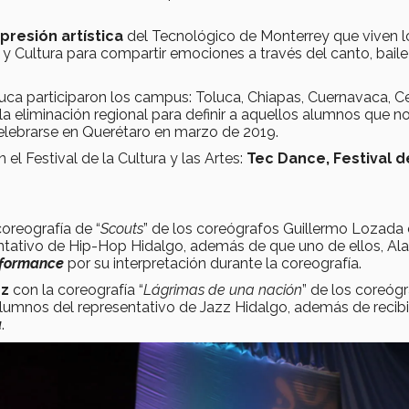
resión artística
del Tecnológico de Monterrey que viven l
y Cultura para compartir emociones a través del canto, baile
uca participaron los campus: Toluca, Chiapas, Cuernavaca, Ce
la eliminación regional para definir a aquellos alumnos que n
elebrarse en Querétaro en marzo de 2019.
l Festival de la Cultura y las Artes:
Tec Dance, Festival d
oreografía de “
Scouts
” de los coreógrafos Guillermo Lozada 
entativo de Hip-Hop Hidalgo, además de que uno de ellos, Ala
rformance
por su interpretación durante la coreografía.
zz
con la coreografía “
Lágrimas de una nación
” de los coreóg
alumnos del representativo de Jazz Hidalgo, además de recibir
a
.