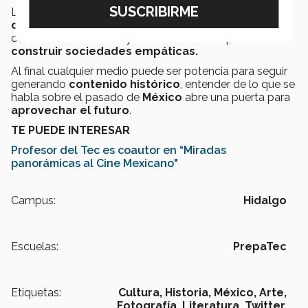
La
Historia es tan relevante como cualquier
ciencia formal
; las humanidades deben caber en la
conciencia del mundo y de los mexicanos para
construir sociedades empáticas.
Al final cualquier medio puede ser potencia para seguir
generando
contenido histórico
, entender de lo que se
habla sobre el pasado de
México
abre una puerta para
aprovechar el futuro
.
TE PUEDE INTERESAR
Profesor del Tec es coautor en “Miradas
panorámicas al Cine Mexicano"
Campus:
Hidalgo
Escuelas:
PrepaTec
Etiquetas:
Cultura, Historia, México, Arte,
Fotografía, Literatura,
Twitter,