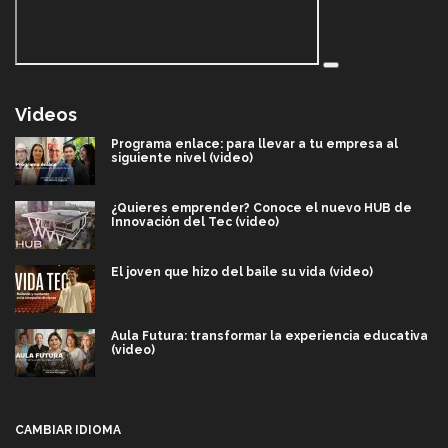
Videos
Programa enlace: para llevar a tu empresa al
siguiente nivel (video)
¿Quieres emprender? Conoce el nuevo HUB de
Innovación del Tec (video)
El joven que hizo del baile su vida (video)
Aula Futura: transformar la experiencia educativa
(video)
Más que un festival cultural: así es la magia de
VIBRART 2026 (video)
CAMBIAR IDIOMA