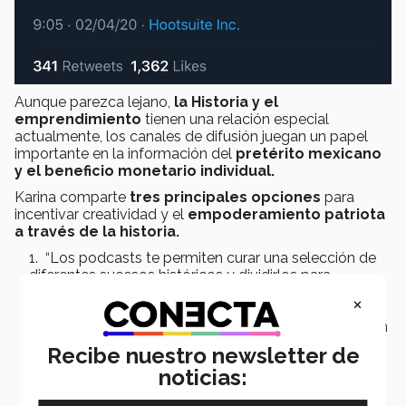
Aunque parezca lejano,
la Historia y el
emprendimiento
tienen una relación especial
actualmente, los canales de difusión juegan un papel
importante en la información del
pretérito mexicano
y el beneficio monetario individual.
Karina comparte
tres principales opciones
para
incentivar creatividad y el
empoderamiento patriota
a través de la historia.
“Los podcasts te permiten curar una selección de
diferentes sucesos históricos y dividirlos para
sintetizar datos curiosos o poco conocidos”
×
“Desde una cuenta de Instagram en la que a través
de imágenes cuentes una historia y utilices un caption
para informar, hasta una cuenta de Twitter donde
Recibe nuestro newsletter de
postees la vida de un personaje relevante”
noticias:
“En Tumblr puedes crear contenidos cortos y
artísticos sobre la cultura o la pintura mexicana”