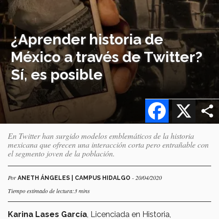
¿Aprender historia de
México a través de Twitter?
Sí, es posible
Facebook
X
En Twitter han surgido modelos emblemáticos de la historia
mexicana que ofrecen una interacción corta pero entrañable con
el segmento joven de la población.
Por
- 20/04/2020
ANETH ÁNGELES | CAMPUS HIDALGO
Tiempo estimado de lectura:3 mins
Karina Lases García
, Licenciada en Historia,