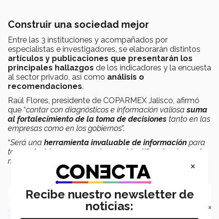
Construir una sociedad mejor
Entre las 3 instituciones y acompañados por
especialistas e investigadores, se elaborarán distintos
artículos y publicaciones que presentarán los
principales hallazgos
de los indicadores y la encuesta
al sector privado, así como
análisis o
recomendaciones
.
Raúl Flores, presidente de COPARMEX Jalisco, afirmó
que “
contar con diagnósticos e información valiosa
suma
al fortalecimiento de la toma de decisiones
tanto en las
empresas como en los gobiernos
”.
“
Será una
herramienta invaluable de información
para
tomar decisiones y una guía para identificar las áreas de
mejora que garanticen este derecho
”, comentó.
×
Recibe nuestro newsletter de
noticias: