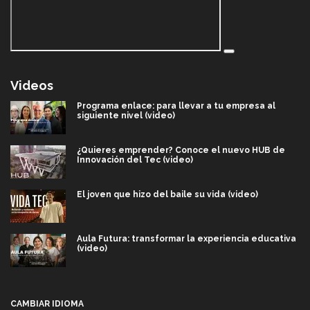
Videos
Programa enlace: para llevar a tu empresa al
siguiente nivel (video)
¿Quieres emprender? Conoce el nuevo HUB de
Innovación del Tec (video)
El joven que hizo del baile su vida (video)
Aula Futura: transformar la experiencia educativa
(video)
Más que un festival cultural: así es la magia de
VIBRART 2026 (video)
CAMBIAR IDIOMA