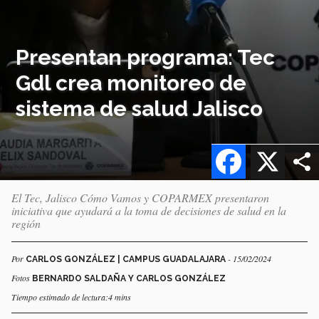
Presentan programa: Tec
Gdl crea monitoreo de
sistema de salud Jalisco
Facebook
X
El Tec, Jalisco Cómo Vamos y COPARMEX presentaron
iniciativa que ayudará a la toma de decisiones de salud en la
región
Por
- 15/02/2024
CARLOS GONZÁLEZ | CAMPUS GUADALAJARA
Fotos
BERNARDO SALDAÑA Y CARLOS GONZÁLEZ
Tiempo estimado de lectura:4 mins