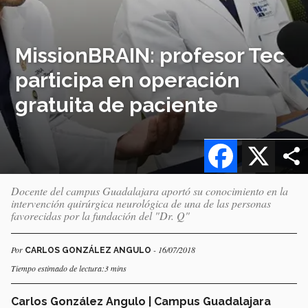
MissionBRAIN: profesor Tec
participa en operación
gratuita de paciente
Facebook
X
Docente del campus Guadalajara aportó su conocimiento en la
intervención quirúrgica neurológica de una de las personas
favorecidas por la fundación del "Dr. Q"
Por
- 16/07/2018
CARLOS GONZÁLEZ ANGULO
Tiempo estimado de lectura:3 mins
Carlos González Angulo | Campus Guadalajara