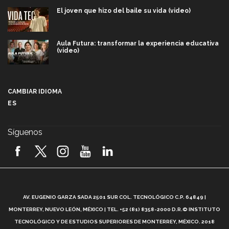
El joven que hizo del baile su vida (video)
Aula Futura: transformar la experiencia educativa
(video)
Más que un festival cultural: así es la magia de
VIBRART 2026 (video)
CAMBIAR IDIOMA
ES
Javier Guzmán: investigación con impacto social
(video)
Síguenos
¡México, en el top del mundial de robótica FIRST
2026! (video)
Vida Tec: Pasión, disciplina y básquetbol, con Gael
Adame (video)
A
AV. EUGENIO GARZA SADA 2501 SUR COL. TECNOLÓGICO C.P. 64849 |
L
¿Cómo es el Modelo Educativo Tec? (video)
MONTERREY, NUEVO LEÓN, MÉXICO | TEL. +52 (81) 8358-2000 D.R.© INSTITUTO
TECNOLÓGICO Y DE ESTUDIOS SUPERIORES DE MONTERREY, MÉXICO. 2018