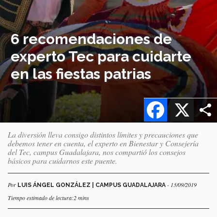
6 recomendaciones de
experto Tec para cuidarte
en las fiestas patrias
Facebook
X
La diversión lleva consigo distintos límites y precauciones que
debemos tener en cuenta, el experto en Bienestar y Consejería
del Tec, campus Guadalajara, nos compartió los consejos
básicos para cuidarnos este puente.
Por
- 13/09/2019
LUIS ÁNGEL GONZÁLEZ | CAMPUS GUADALAJARA
Tiempo estimado de lectura:2 mins