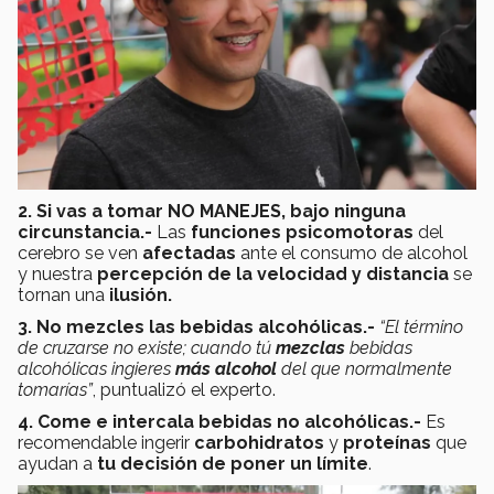
2. Si vas a tomar NO MANEJES, bajo ninguna
circunstancia.-
Las
funciones psicomotoras
del
cerebro se ven
afectadas
ante el consumo de alcohol
y nuestra
percepción de la velocidad y distancia
se
tornan una
ilusión.
3. No mezcles las bebidas alcohólicas.-
“El término
de cruzarse no existe; cuando tú
mezclas
bebidas
alcohólicas ingieres
más alcohol
del que normalmente
tomarías”
, puntualizó el experto.
4. Come e intercala bebidas no alcohólicas.-
Es
recomendable ingerir
carbohidratos
y
proteínas
que
ayudan a
tu decisión de poner un límite
.