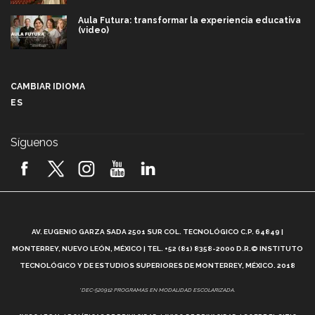
Aula Futura: transformar la experiencia educativa
(video)
Más que un festival cultural: así es la magia de
VIBRART 2026 (video)
CAMBIAR IDIOMA
ES
Javier Guzmán: investigación con impacto social
(video)
Síguenos
¡México, en el top del mundial de robótica FIRST
2026! (video)
Vida Tec: Pasión, disciplina y básquetbol, con Gael
Adame (video)
A
AV. EUGENIO GARZA SADA 2501 SUR COL. TECNOLÓGICO C.P. 64849 |
L
¿Cómo es el Modelo Educativo Tec? (video)
MONTERREY, NUEVO LEÓN, MÉXICO | TEL. +52 (81) 8358-2000 D.R.© INSTITUTO
TECNOLÓGICO Y DE ESTUDIOS SUPERIORES DE MONTERREY, MÉXICO. 2018
Vida Tec: Feminismo e Inteligencia Artificial, Paola
*DEC-520912 PROGRAMAS EN MODALIDAD ESCOLARIZADA.
Ricaurte (video)