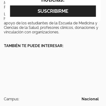
tengan servicios de calidad
”, destacó el director de la
Fundación TecSalud.
La
Fundación TecSalud
apoya en atención médica y
hospitalaria a personas de escasos recursos con el
apoyo de los estudiantes de la Escuela de Medicina y
Ciencias de la Salud, profesores clínicos, donaciones y
vinculación con organizaciones.
TAMBIÉN TE PUEDE INTERESAR:
Campus:
Nacional