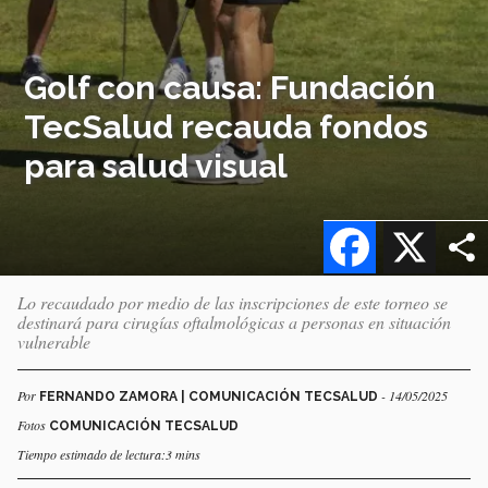
Golf con causa: Fundación
TecSalud recauda fondos
para salud visual
Facebook
X
Lo recaudado por medio de las inscripciones de este torneo se
destinará para cirugías oftalmológicas a personas en situación
vulnerable
Por
- 14/05/2025
FERNANDO ZAMORA | COMUNICACIÓN TECSALUD
Fotos
COMUNICACIÓN TECSALUD
Tiempo estimado de lectura:3 mins