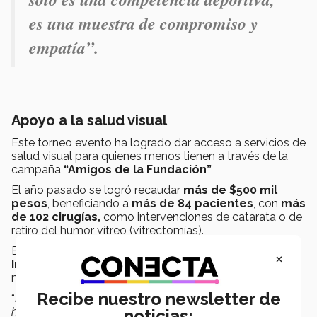
es una muestra de compromiso y
empatía”.
Apoyo a la salud visual
Este torneo evento ha logrado dar acceso a servicios de
salud visual para quienes menos tienen a través de la
campaña
“Amigos de la Fundación”
El año pasado se logró recaudar
más de $500 mil
pesos
, beneficiando a
más de 84 pacientes
, con
más
de 102 cirugías,
como intervenciones de catarata o de
retiro del humor vítreo (vitrectomías).
Estos tratamientos oftalmológicos se ofrecieron en el
×
Instituto de Oftalmología
del CeSI, ubicado en el
municipio de Santa Catarina, Nuevo León.
Recibe nuestro newsletter de
“
Hace 20 años abrimos esta
clínica oftalmológica
que
ha ido creciendo y permite que cada vez más personas
noticias: