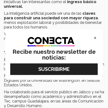
iniciativas tan interesantes como el
ingreso básico
universal.
La inteligencia artificial puede ser una de las
claves
para construir una sociedad con mayor riqueza
,
menos explotación laboral y posibilidades de bienestar
para todos los humanos.
Y esto sólo por mencionar el que considero sería el
×
mayor de sus beneficios.
Recibe nuestro newsletter de
*Juan Carlos Villalobos
noticias:
Especialista en comunicación y medios, sociedad y
repercusiones de la comunicación y el uso de medios en
la población.
Recibió el grado de Maestro en Comunicación y Medios
Digitales por la Universidad de Washington, en Seattle,
Estados Unidos.
Ha colaborado para el servicio público en Jalisco y se ha
desempeñado como académico y administrativo en el
Tec, campus Guadalajara, en las áreas de Comunicación
y Desarrollo Humano.