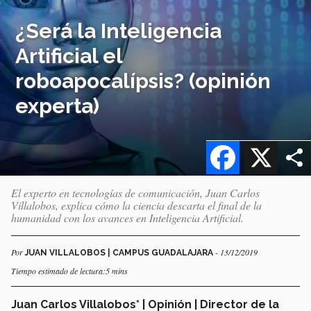
¿Será la Inteligencia
Artificial el
roboapocalípsis? (opinión
experta)
Facebook
X
El experto en tecnologías de comunicación, Juan Carlos
Villalobos, explica cómo la ciencia descarta el final de la
humanidad con los avances en Inteligencia Artificial.
Por
- 13/12/2019
JUAN VILLALOBOS | CAMPUS GUADALAJARA
Tiempo estimado de lectura:5 mins
Juan Carlos Villalobos* | Opinión | Director de la