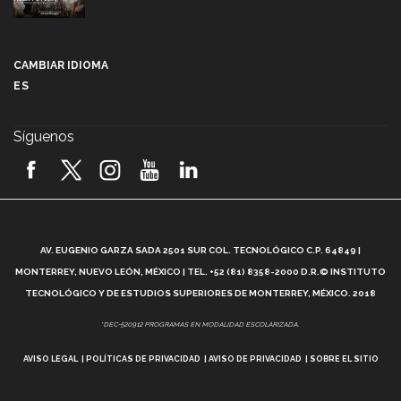
Más que un festival cultural: así es la magia de
VIBRART 2026 (video)
CAMBIAR IDIOMA
ES
Javier Guzmán: investigación con impacto social
(video)
Síguenos
¡México, en el top del mundial de robótica FIRST
2026! (video)
Vida Tec: Pasión, disciplina y básquetbol, con Gael
Adame (video)
A
AV. EUGENIO GARZA SADA 2501 SUR COL. TECNOLÓGICO C.P. 64849 |
L
¿Cómo es el Modelo Educativo Tec? (video)
MONTERREY, NUEVO LEÓN, MÉXICO | TEL. +52 (81) 8358-2000 D.R.© INSTITUTO
TECNOLÓGICO Y DE ESTUDIOS SUPERIORES DE MONTERREY, MÉXICO. 2018
Vida Tec: Feminismo e Inteligencia Artificial, Paola
*DEC-520912 PROGRAMAS EN MODALIDAD ESCOLARIZADA.
Ricaurte (video)
AVISO LEGAL
POLÍTICAS DE PRIVACIDAD
AVISO DE PRIVACIDAD
SOBRE EL SITIO