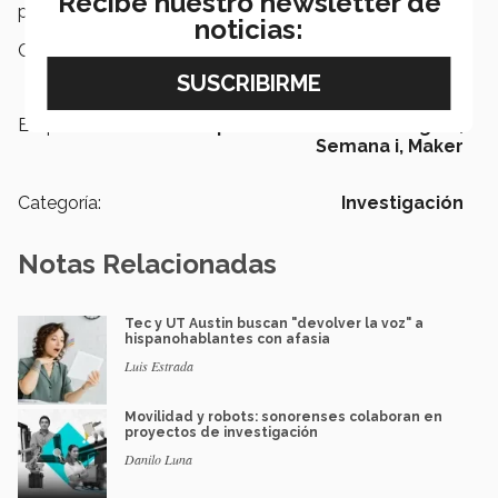
Recibe nuestro newsletter de
personas del todo el mundo.
noticias:
Campus:
Guadalajara
Etiquetas:
Emprendimiento tecnológico,
Semana i,
Maker
Categoría:
Investigación
Notas Relacionadas
Tec y UT Austin buscan "devolver la voz" a
hispanohablantes con afasia
Luis Estrada
Movilidad y robots: sonorenses colaboran en
proyectos de investigación
Danilo Luna