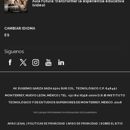
Aula Futura: transformar la experiencia educativa
(video)
Más que un festival cultural: así es la magia de
VIBRART 2026 (video)
CAMBIAR IDIOMA
ES
Javier Guzmán: investigación con impacto social
(video)
Síguenos
¡México, en el top del mundial de robótica FIRST
2026! (video)
Vida Tec: Pasión, disciplina y básquetbol, con Gael
Adame (video)
A
AV. EUGENIO GARZA SADA 2501 SUR COL. TECNOLÓGICO C.P. 64849 |
L
¿Cómo es el Modelo Educativo Tec? (video)
MONTERREY, NUEVO LEÓN, MÉXICO | TEL. +52 (81) 8358-2000 D.R.© INSTITUTO
TECNOLÓGICO Y DE ESTUDIOS SUPERIORES DE MONTERREY, MÉXICO. 2018
Vida Tec: Feminismo e Inteligencia Artificial, Paola
*DEC-520912 PROGRAMAS EN MODALIDAD ESCOLARIZADA.
Ricaurte (video)
AVISO LEGAL
POLÍTICAS DE PRIVACIDAD
AVISO DE PRIVACIDAD
SOBRE EL SITIO