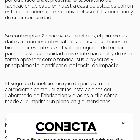
fabricación ubicado en nuestra casa de estudios con un
enfoque académico e incentivar el uso del laboratorio y
de crear comunidad.
Se contemplan 2 principales beneficios, el primero es
darles a conocer potencial de las cosas que hacen, o
bien, hacerles entender el valor integrado de formar
parte de esta comunidad a nivel internacional y de esta
forma aprender cómo fondear sus proyectos y
principalmente identificar el potencial de impacto.
El segundo beneficio fue que de primera mano
aprendieron cómo utilizar las instalaciones del
Laboratorio de Fabricación y gracias a ello cómo
modelar e imprimir un plano en 3 dimensiones.
Esta actividad permitió a los jóvenes desarrollar
×
habilidades técnicas que les permitieron adentrarse a
una comunidad de apoyo para la creación e innovación
de ideas, además de realizar un
networking
con