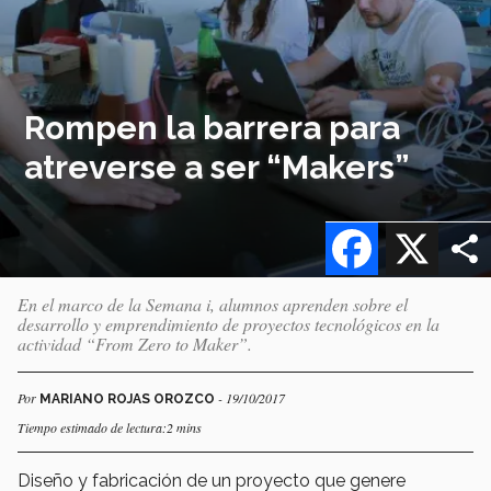
Rompen la barrera para
atreverse a ser “Makers”
Facebook
X
En el marco de la Semana i, alumnos aprenden sobre el
desarrollo y emprendimiento de proyectos tecnológicos en la
actividad “From Zero to Maker”.
Por
- 19/10/2017
MARIANO ROJAS OROZCO
Tiempo estimado de lectura:2 mins
Diseño y fabricación de un proyecto que genere