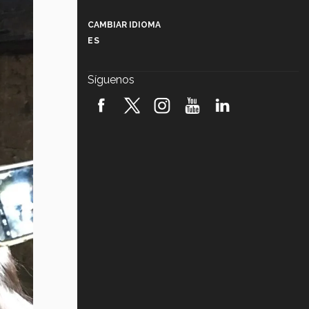
Más que un festival cultural: así es
la magia de VIBRART 2026 (video)
CAMBIAR IDIOMA
ES
Javier Guzmán: investigación con
impacto social (video)
Síguenos
¡México, en el top del mundial de
robótica FIRST 2026! (video)
Vida Tec: Pasión, disciplina y
básquetbol, con Gael Adame
(video)
¿Cómo es el Modelo Educativo
Tec? (video)
Vida Tec: Feminismo e Inteligencia
Artificial, Paola Ricaurte (video)