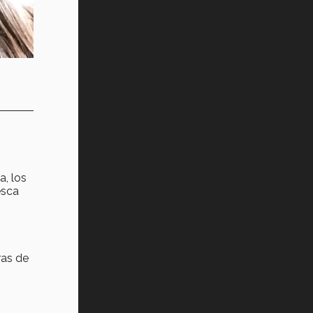
a, los
esca
s
ras de