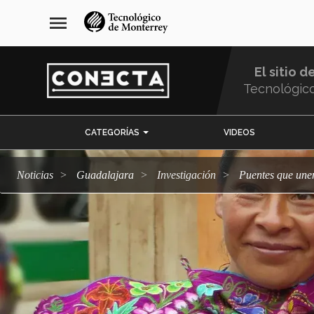
Pasar
navegación
menu
al
principal
contenido
principal
El sitio d
Tecnológic
Menu
CATEGORÍAS
VIDEOS
Comunidad
Noticias
Guadalajara
Investigación
Puentes que une