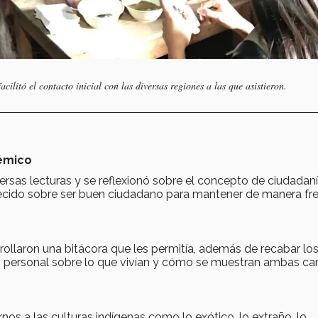
cilitó el contacto inicial con las diversas regiones a las que asistieron.
démico
versas lecturas y se reflexionó sobre el concepto de ciudadaní
cido sobre ser buen ciudadano para mantener de manera fr
rrollaron una bitácora que les permitía, además de recabar lo
ón personal sobre lo que vivían y cómo se muestran ambas ca
s a las culturas indígenas como lo exótico, lo extraño, lo