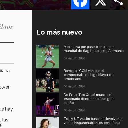
ibros
Lo más nuevo
México va por pase olímpico en
mundial de flag football en Alemania
07 Agosto 2026
diana
Borregos CCM van por el
campeonato en Liga Mayor de
americano
06 Agosto 2026
olver
De PrepaTec Qro al mundo: el
escenario donde nació un gran
sueño
ue hay
06 Agosto 2026
Tec y UT Austin buscan "devolver la
 las
voz" a hispanohablantes con afasia
e