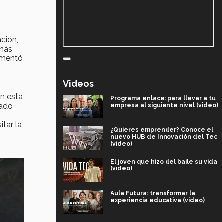
ción,
 más
comentó
Videos
en esta
Programa enlace: para llevar a tu
zado
empresa al siguiente nivel (video)
itar la
¿Quieres emprender? Conoce el
nuevo HUB de Innovación del Tec
(video)
El joven que hizo del baile su vida
(video)
Aula Futura: transformar la
experiencia educativa (video)