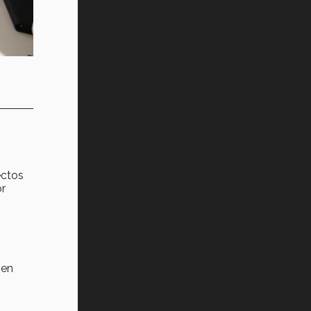
ectos
or
ien