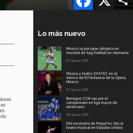
Lo más nuevo
México va por pase olímpico en
mundial de flag football en Alemania
07 Agosto 2026
Música y teatro: EXATEC en el
elenco de El Fantasma de la Ópera
México
07 Agosto 2026
 áreas
Borregos CCM van por el
campeonato en liga mayor de
les
americano
 es
06 Agosto 2026
ada
Del escenario de PrepaTec Qro al
teatro musical en Estados Unidos