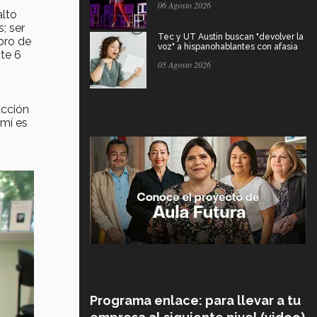
06 Agosto 2026
alto
; ser
Tec y UT Austin buscan "devolver la
bro de
voz" a hispanohablantes con afasia
te 6
05 Agosto 2026
acción
 mí es
Programa enlace: para llevar a tu