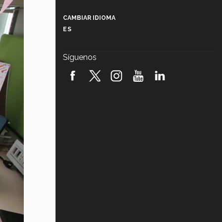
Más que un festival cultural: así es
la magia de VIBRART 2026 (video)
CAMBIAR IDIOMA
ES
Javier Guzmán: investigación con
impacto social (video)
Síguenos
¡México, en el top del mundial de
robótica FIRST 2026! (video)
Vida Tec: Pasión, disciplina y
básquetbol, con Gael Adame
(video)
¿Cómo es el Modelo Educativo
Tec? (video)
Vida Tec: Feminismo e Inteligencia
Artificial, Paola Ricaurte (video)