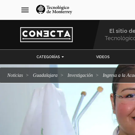
Pasar
navegación
menu
al
principal
contenido
principal
El sitio d
Tecnológic
Menu
CATEGORÍAS
VIDEOS
Comunidad
Noticias
Guadalajara
Investigación
Ingresa a la Ac