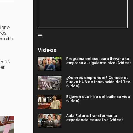
lar e
ros
ermitió
Videos
Programa enlace: para llevar a tu
 Ríos
empresa al siguiente nivel (video)
er
¿Quieres emprender? Conoce el
nuevo HUB de Innovación del Tec
(video)
El joven que hizo del baile su vida
(video)
Aula Futura: transformar la
experiencia educativa (video)