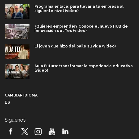
Programa enlace: para llevar a tu empresa al
siguiente nivel (video)
¿Quieres emprender? Conoce el nuevo HUB de
Innovación del Tec (video)
El joven que hizo del baile su vida (video)
Aula Futura: transformar la experiencia educativa
(video)
Más que un festival cultural: así es la magia de
VIBRART 2026 (video)
CAMBIAR IDIOMA
ES
Javier Guzmán: investigación con impacto social
(video)
Síguenos
¡México, en el top del mundial de robótica FIRST
2026! (video)