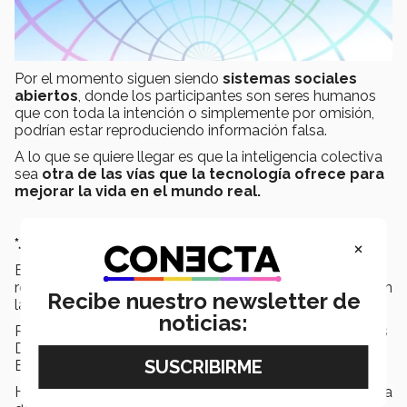
Por el momento siguen siendo
sistemas sociales
abiertos
, donde los participantes son seres humanos
que con toda la intención o simplemente por omisión,
podrían estar reproduciendo información falsa.
A lo que se quiere llegar es que la inteligencia colectiva
sea
otra de las vías que la tecnología ofrece para
mejorar la vida en el mundo real.
×
*Juan Carlos Villalobos
Especialista en comunicación y medios, sociedad y
repercusiones de la comunicación y el uso de medios en
Recibe nuestro newsletter de
la población.
noticias:
Recibió el grado de Maestro en Comunicación y Medios
Digitales por la Universidad de Washington, en Seattle,
Estados Unidos.
Ha colaborado para el servicio público en Jalisco y se ha