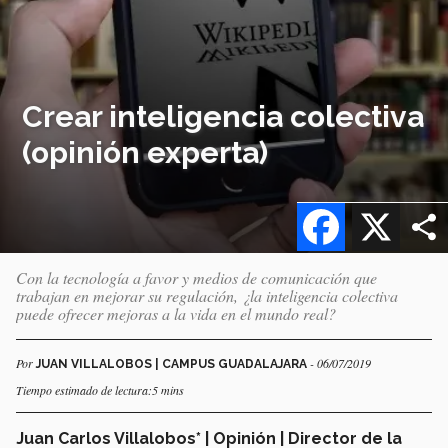
Crear inteligencia colectiva
(opinión experta)
Facebook
X
Con la tecnología a favor y medios de comunicación que
trabajan en mejorar su regulación, ¿la inteligencia colectiva
puede ofrecer mejoras a la vida en el mundo real?
Por
- 06/07/2019
JUAN VILLALOBOS | CAMPUS GUADALAJARA
Tiempo estimado de lectura:5 mins
Juan Carlos Villalobos* | Opinión | Director de la