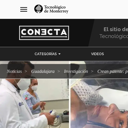
Pasar
navegación
menu
al
principal
contenido
principal
El sitio d
Tecnológic
Menu
CATEGORÍAS
VIDEOS
Comunidad
Noticias
Guadalajara
Investigación
Crean patente: 