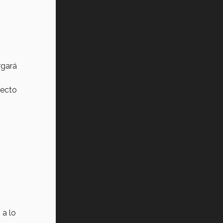
o
rgará
yecto
 a lo