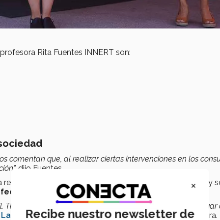
la profesora Rita Fuentes INNERT son:
 sociedad
s comentan que, al realizar ciertas intervenciones en los consul
ión”,
dijo Fuentes.
ealizar los procedimientos. Al finalizar,
INNERT
se retira y s
×
nfecta
para usarse nuevamente.
il. Tiene una base con ruedas que permite moverlo de un lugar 
Recibe nuestro newsletter de
l
Laboratorio de Sistemas Ciberfísicos
del Tec Guadalajara.