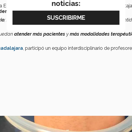
noticias:
 EMCS, quien también participó en el desarrollo, otra ventaj
nder más pacientes
.
io
; se reduce el tiempo de preparación del paciente o la canti
puedan
atender más pacientes
y
más modalidades terapéuti
uadalajara
, participó un equipo interdisciplinario de profesor