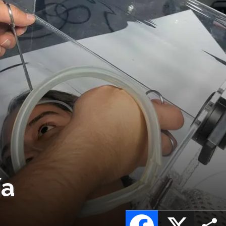
ía
Facebook
X