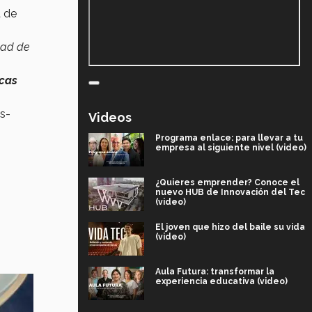
a de
dad de
cas
es-
Videos
Programa enlace: para llevar a tu
empresa al siguiente nivel (video)
¿Quieres emprender? Conoce el
nuevo HUB de Innovación del Tec
(video)
El joven que hizo del baile su vida
(video)
Aula Futura: transformar la
experiencia educativa (video)