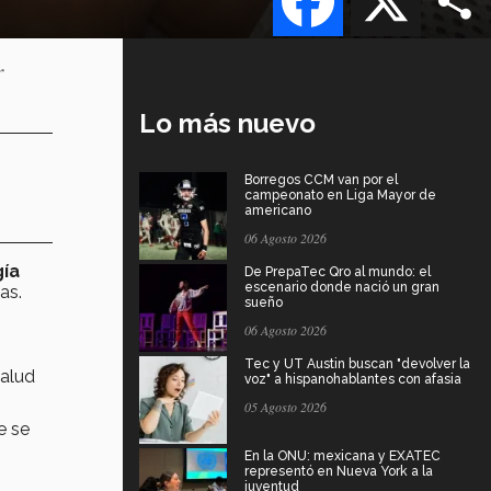
r
Lo más nuevo
Borregos CCM van por el
campeonato en Liga Mayor de
americano
06 Agosto 2026
gía
De PrepaTec Qro al mundo: el
escenario donde nació un gran
as.
sueño
06 Agosto 2026
Tec y UT Austin buscan "devolver la
Salud
voz" a hispanohablantes con afasia
05 Agosto 2026
e se
En la ONU: mexicana y EXATEC
representó en Nueva York a la
juventud