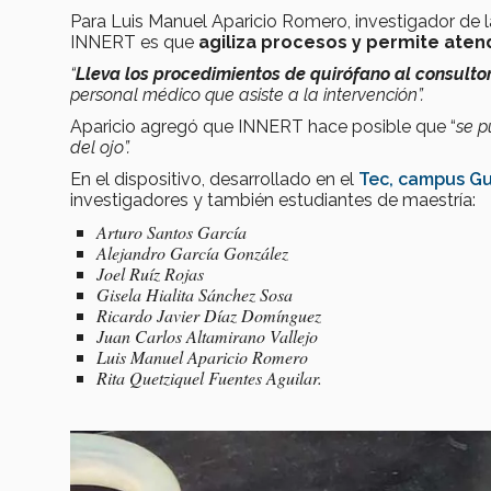
Para Luis Manuel Aparicio Romero, investigador de la
INNERT es que
agiliza procesos y permite ate
“
Lleva los procedimientos de quirófano al consultor
personal médico que asiste a la intervención”.
Aparicio agregó que INNERT hace posible que “
se 
del ojo”.
En el dispositivo, desarrollado en el
Tec, campus G
investigadores y también estudiantes de maestría:
Arturo Santos García
Alejandro García González
Joel Ruíz Rojas
Gisela Hialita Sánchez Sosa
Ricardo Javier Díaz Domínguez
Juan Carlos Altamirano Vallejo
Luis Manuel Aparicio Romero
Rita Quetziquel Fuentes Aguilar.