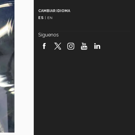
Más que un festival cultural: así es
la magia de VIBRART 2026 (video)
CAMBIAR IDIOMA
ES
|
EN
Javier Guzmán: investigación con
impacto social (video)
Síguenos
¡México, en el top del mundial de
robótica FIRST 2026! (video)
Vida Tec: Pasión, disciplina y
básquetbol, con Gael Adame
(video)
¿Cómo es el Modelo Educativo
Tec? (video)
Vida Tec: Feminismo e Inteligencia
Artificial, Paola Ricaurte (video)