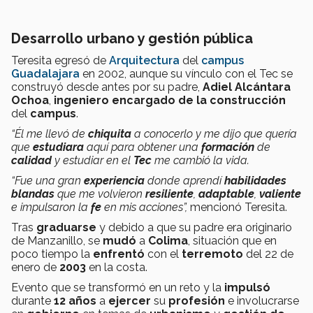
Desarrollo urbano y gestión pública
Teresita egresó de
Arquitectura
del
campus
Guadalajara
en 2002, aunque su vínculo con el Tec se
construyó desde antes por su padre,
Adiel Alcántara
Ochoa
,
ingeniero
encargado de la construcción
del
campus
.
“Él me llevó de
chiquita
a conocerlo y me dijo que quería
que
estudiara
aquí para obtener una
formación
de
calidad
y estudiar en el
Tec
me cambió la vida.
“Fue una gran
experiencia
donde aprendí
habilidades
blandas
que me volvieron
resiliente
,
adaptable
,
valiente
e impulsaron la
fe
en mis acciones”,
mencionó Teresita.
Tras
graduarse
y debido a que su padre era originario
de Manzanillo, se
mudó
a
Colima
, situación que en
poco tiempo la
enfrentó
con el
terremoto
del 22 de
enero de
2003
en la costa.
Evento que se transformó en un reto y la
impulsó
durante
12 años
a
ejercer
su
profesión
e involucrarse