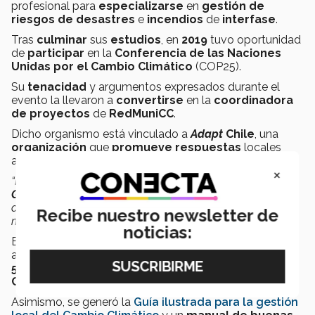
profesional para
especializarse
en
gestión de
riesgos de desastres
e
incendios
de
interfase
.
Tras
culminar
sus
estudios
, en
2019
tuvo oportunidad
de
participar
en la
Conferencia de las Naciones
Unidas por el Cambio Climático
(COP25).
Su
tenacidad
y argumentos expresados durante el
evento la llevaron a
convertirse
en la
coordinadora
de proyectos
de
RedMuniCC
.
Dicho organismo está vinculado a
Adapt
Chile
, una
organización
que
promueve
respuestas
locales
ante el
cambio climático
.
×
“Mi
objetivo
fue
sumar
a la
organización
en el
Pacto
Global de Alcaldes por el Clima y la Energía
, la alianza
de gobiernos locales con mayor presencia a nivel
Recibe nuestro newsletter de
mundial”,
detalló Teresita.
noticias:
Esto permitió el
desarrollo
de un
plan piloto
que
abarcara a los
municipios
asociados con la
red
y el
50%
de la
población nacional
, con base en el
Marco
Común de Reporte
aprobado por la
Unión Europea
.
Asimismo, se generó la
Guía ilustrada para la gestión