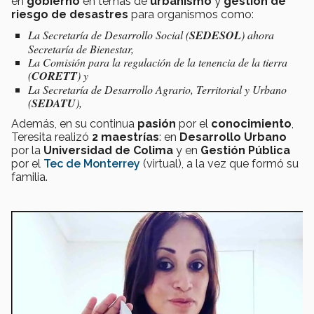
en
gobierno
en temas de
urbanismo
y
gestión de
riesgo de desastres
para organismos como:
La Secretaría de Desarrollo Social (
SEDESOL
) ahora
Secretaría de Bienestar,
La Comisión para la regulación de la tenencia de la tierra
(
CORETT
) y
La Secretaría de Desarrollo Agrario, Territorial y Urbano
(
SEDATU
),
Además, en su continua
pasión
por el
conocimiento
,
Teresita realizó
2 maestrías
: en
Desarrollo Urbano
por la
Universidad de Colima
y en
Gestión Pública
por el
Tec de Monterrey
(virtual), a la vez que formó su
familia.