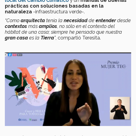
local del Cambio Climático
y un
manual de buenas
prácticas con soluciones basadas en la
naturaleza
-infraestructura verde-.
“Como
arquitecta
tenía la
necesidad
de
entender
desde
contextos
más
amplios
, no sólo en el contexto del
hábitat de una casa; siempre he pensado que nuestra
gran casa
es la
Tierra
”
, compartió Teresita.