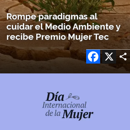
Rompe paradigmas al
cuidar el Medio Ambiente y
recibe Premio Mujer Tec
Facebook
X
Imagen
o
logo