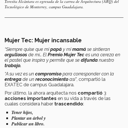
Teresita Alcántara es egresada de la carrea de Arquitectura (ARQ) del
Tecnológico de Monterrey, campus Guadalajara.
Mujer Tec: Mujer incansable
“Siempre quise que mi
papá
y mi
mamá
se sintieran
orgullosos
de mí… El
Premio Mujer Tec
es una cereza en
el pastel que inspira y permite que se
difunda
nuestro
trabajo.
“A su vez es un
compromiso
para corresponder con la
entrega
de un
reconocimiento
así”
, compartió la
EXATEC de campus Guadalajara.
Por último, la ahora arquitecta nos
compartió
3
acciones importantes
en su vida a través de las
cuales considera haber
trascendido
:
Tener hijos,
Plantar un árbol y
Publicar un libro.