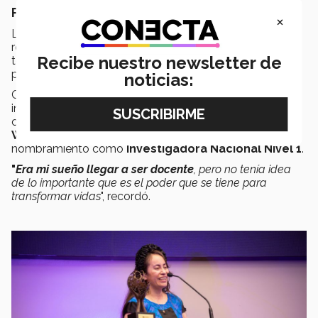
Puebla)
×
La profesora
Debbie Crystal Hernández
fue
reconocida por impulsar el emprendimiento
Recibe nuestro newsletter de
tecnológico, el aprendizaje experiencial y la
participación de mujeres en áreas STEM.
noticias:
Como parte de su trayectoria ha liderado proyectos de
innovación educativa, publicado investigaciones junto
con estudiantes y promovido iniciativas desde
IEEE
Women in Engineering
, además de obtener el
nombramiento como
Investigadora Nacional Nivel 1
.
"
Era mi sueño llegar a ser docente
, pero no tenía idea
de lo importante que es el poder que se tiene para
transformar vidas
", recordó.