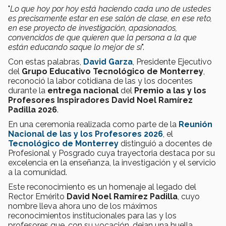
"
Lo que hoy por hoy está haciendo cada uno de ustedes
es precisamente estar en ese salón de clase, en ese reto,
en ese proyecto de investigación, apasionados,
convencidos de que quieren que la persona a la que
están educando saque lo mejor de sí
".
Con estas palabras,
David Garza
, Presidente Ejecutivo
del
Grupo Educativo Tecnológico de Monterrey
,
reconoció la labor cotidiana de las y los docentes
durante la
entrega nacional
del
Premio a las y los
Profesores Inspiradores David Noel Ramírez
Padilla 2026
.
En una ceremonia realizada como parte de la
Reunión
Nacional de las y los Profesores 2026
, el
Tecnológico de Monterrey
distinguió a docentes de
Profesional y Posgrado cuya trayectoria destaca por su
excelencia en la enseñanza, la investigación y el servicio
a la comunidad.
Este reconocimiento es un homenaje al legado del
Rector Emérito
David Noel Ramírez Padilla
, cuyo
nombre lleva ahora uno de los máximos
reconocimientos institucionales para las y los
profesores que, con su vocación, dejan una huella