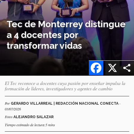
Tec de Monterrey distingue
a 4 docentes por
transformar vidas
Facebook
X
El Tec reconoce a docentes cuya pasión por enseñar impulsa la
formación de líderes, investigadores y agentes de cambio
Por
-
GERARDO VILLARREAL | REDACCIÓN NACIONAL CONECTA
03/07/2026
Fotos
ALEJANDRO SALAZAR
Tiempo estimado de lectura:5 mins