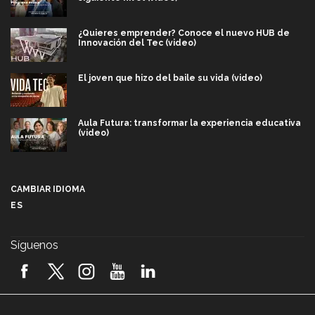
¿Quieres emprender? Conoce el nuevo HUB de
Innovación del Tec (video)
El joven que hizo del baile su vida (video)
Aula Futura: transformar la experiencia educativa
(video)
Más que un festival cultural: así es la magia de
VIBRART 2026 (video)
CAMBIAR IDIOMA
ES
Javier Guzmán: investigación con impacto social
(video)
Síguenos
¡México, en el top del mundial de robótica FIRST
2026! (video)
Vida Tec: Pasión, disciplina y básquetbol, con Gael
Adame (video)