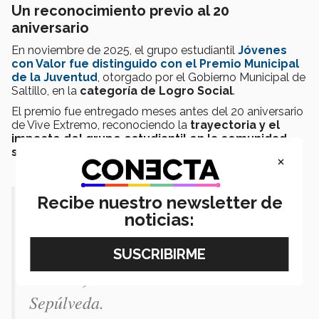
Un reconocimiento previo al 20
aniversario
En noviembre de 2025, el grupo estudiantil
Jóvenes
con Valor fue distinguido con el Premio Municipal
de la Juventud
, otorgado por el Gobierno Municipal de
Saltillo, en la
categoría de Logro Social
.
El premio fue entregado meses antes del 20 aniversario
de Vive Extremo, reconociendo la
trayectoria y el
impacto del grupo estudiantil en la comunidad
saltillense
.
×
Recibe nuestro newsletter de
"
Jóvenes con valor es el claro
noticias:
ejemplo de que si haces las cosas con
amor, puedes dejar huella por
muchos, muchos años
". - Ana
Sepúlveda.