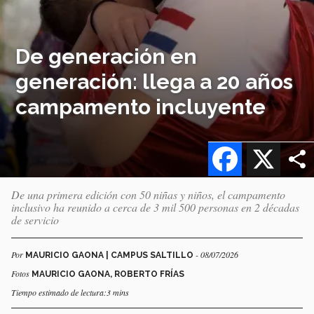
De generación en
generación: llega a 20 años
campamento incluyente
Facebook
X
De una primera edición con 50 niñas y niños, el campamento
inclusivo ha reunido a cerca de 3 mil 500 personas en 2 décadas
de servicio
Por
- 08/07/2026
MAURICIO GAONA | CAMPUS SALTILLO
Fotos
MAURICIO GAONA, ROBERTO FRÍAS
Tiempo estimado de lectura:3 mins