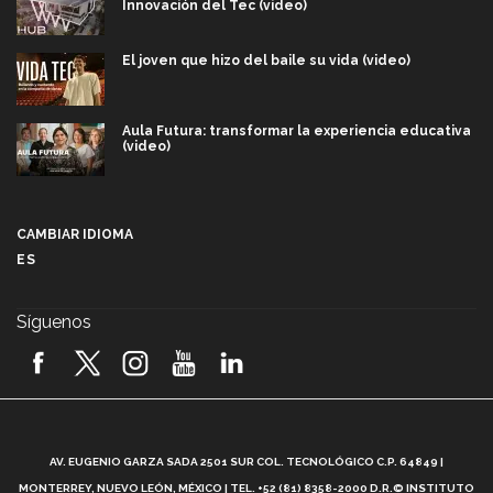
Innovación del Tec (video)
El joven que hizo del baile su vida (video)
Aula Futura: transformar la experiencia educativa
(video)
Más que un festival cultural: así es la magia de
VIBRART 2026 (video)
CAMBIAR IDIOMA
ES
Javier Guzmán: investigación con impacto social
(video)
Síguenos
¡México, en el top del mundial de robótica FIRST
2026! (video)
Vida Tec: Pasión, disciplina y básquetbol, con Gael
Adame (video)
A
AV. EUGENIO GARZA SADA 2501 SUR COL. TECNOLÓGICO C.P. 64849 |
L
¿Cómo es el Modelo Educativo Tec? (video)
MONTERREY, NUEVO LEÓN, MÉXICO | TEL. +52 (81) 8358-2000 D.R.© INSTITUTO