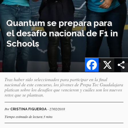
Quantum se prepara para
el desafío nacional de F1 in
Schools
Facebook
X
Tras haber sido seleccionados para participar en la final
nacional de este concurso, los jóvenes de Prepa Tec Guadalajara
platican sobre los desafíos que vencieron y cuáles son los nuevos
retos que se plantean.
Por
- 27/02/2018
CRISTINA FIGUEROA
Tiempo estimado de lectura:3 mins