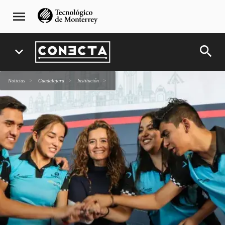
Pasar
navegación
menu
al
principal
contenido
principal
search
expand_more
Noticias
Guadalajara
Institución