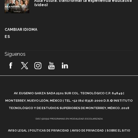
Aula Futura: transformar la experiencia educativa
(video)
Más que un festival cultural: así es la magia de
VIBRART 2026 (video)
CAMBIAR IDIOMA
ES
Javier Guzmán: investigación con impacto social
(video)
Síguenos
¡México, en el top del mundial de robótica FIRST
2026! (video)
Vida Tec: Pasión, disciplina y básquetbol, con Gael
Adame (video)
A
AV. EUGENIO GARZA SADA 2501 SUR COL. TECNOLÓGICO C.P. 64849 |
L
¿Cómo es el Modelo Educativo Tec? (video)
MONTERREY, NUEVO LEÓN, MÉXICO | TEL. +52 (81) 8358-2000 D.R.© INSTITUTO
TECNOLÓGICO Y DE ESTUDIOS SUPERIORES DE MONTERREY, MÉXICO. 2018
Vida Tec: Feminismo e Inteligencia Artificial, Paola
*DEC-520912 PROGRAMAS EN MODALIDAD ESCOLARIZADA.
Ricaurte (video)
AVISO LEGAL
POLÍTICAS DE PRIVACIDAD
AVISO DE PRIVACIDAD
SOBRE EL SITIO