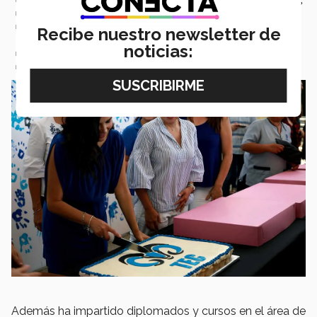
Directora de Mercadotecnia de la Rectoría Zona Occidente,
Directora de la División de Preparatoria campus Sonora
Recibe nuestro newsletter de
Norte
noticias:
Directora general campus Obregón y
Directora general campus Sonora Norte,
Además ha impartido diplomados y cursos en el área de