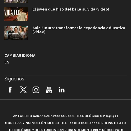
El joven que hizo del baile su vida (video)
Aula Futura: transformar la experiencia educativa
(video)
Más que un festival cultural: así es la magia de
VIBRART 2026 (video)
CAMBIAR IDIOMA
ES
Javier Guzmán: investigación con impacto social
(video)
Síguenos
¡México, en el top del mundial de robótica FIRST
2026! (video)
Vida Tec: Pasión, disciplina y básquetbol, con Gael
Adame (video)
A
AV. EUGENIO GARZA SADA 2501 SUR COL. TECNOLÓGICO C.P. 64849 |
L
¿Cómo es el Modelo Educativo Tec? (video)
MONTERREY, NUEVO LEÓN, MÉXICO | TEL. +52 (81) 8358-2000 D.R.© INSTITUTO
TECNOLÓGICO Y DE ESTUDIOS SUPERIORES DE MONTERREY, MÉXICO. 2018