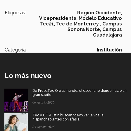
Etiquetas:
Región Occidente,
Vicepresidenta,
Modelo Educativo
Tec21,
Tec de Monterrey ,
Campus
Sonora Norte,
Campus
Guadalajara
Categoría:
Institución
Lo más nuevo
De PrepaTec Qro al mundo: el escenario donde nació un
gran sueño
06 Agosto 2026
Tec y UT Austin buscan "devolver la voz" a
hispanohablantes con afasia
05 Agosto 2026