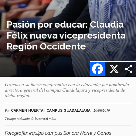
Pasión por educar: Claudia
Félix nueva vicepresidenta
Región Occidente
Facebook
X
Gracias a su fuerte compromiso con la educación fue nombrada
directora general del campus Guadalajara y vicepresidenta de
dicha región.
Por
- 20/09/2019
CARMEN HUERTA I CAMPUS GUADALAJARA
Tiempo estimado de lectura:6 mins
Fotografía: equipo campus Sonora Norte y Carlos