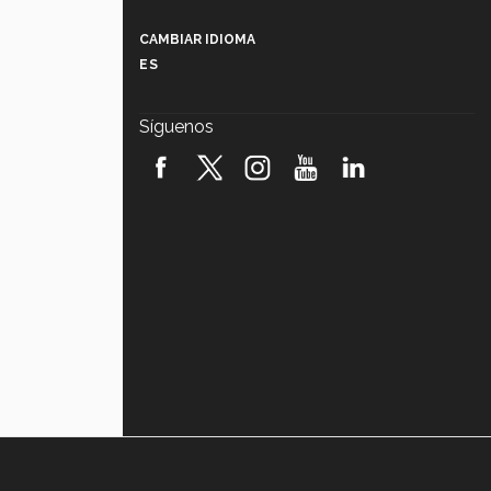
Más que un festival cultural: así es
la magia de VIBRART 2026 (video)
CAMBIAR IDIOMA
ES
Javier Guzmán: investigación con
impacto social (video)
Síguenos
¡México, en el top del mundial de
robótica FIRST 2026! (video)
Vida Tec: Pasión, disciplina y
básquetbol, con Gael Adame
(video)
¿Cómo es el Modelo Educativo
Tec? (video)
Vida Tec: Feminismo e Inteligencia
Artificial, Paola Ricaurte (video)