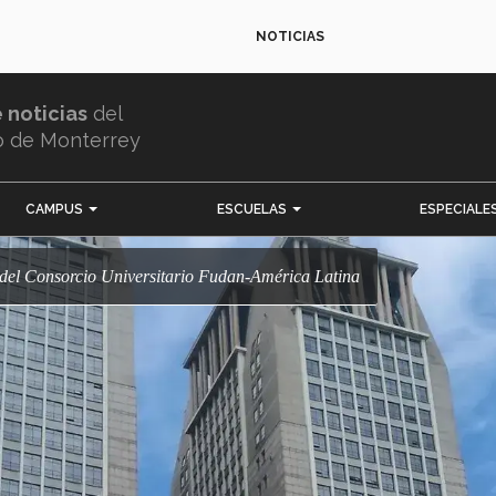
NOTICIAS
e noticias
del
o de Monterrey
CAMPUS
ESCUELAS
ESPECIALE
o del Consorcio Universitario Fudan-América Latina