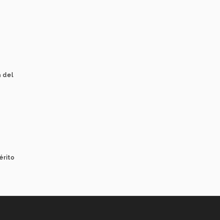
a del
érito
Aviso