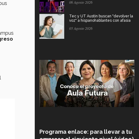
06 Agosto 2026
pus
Tec y UT Austin buscan "devolver la
voz" a hispanohablantes con afasia
05 Agosto 2026
Campus
ngreso
l
Programa enlace: para llevar a tu