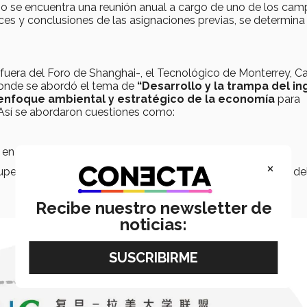
io se encuentra una reunión anual a cargo de uno de los cam
es y conclusiones de las asignaciones previas, se determina
 -fuera del Foro de Shanghai-, el Tecnológico de Monterrey, 
 donde se abordó el tema de
“Desarrollo y la trampa del i
enfoque ambiental y estratégico de la economía
para
. Así se abordaron cuestiones como:
en América Latina; y
×
superar las barreras comerciales para escapar de la trampa de
Recibe nuestro newsletter de
noticias: