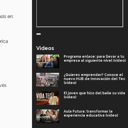
sis en:
rica
Videos
Programa enlace: para llevar a tu
empresa al siguiente nivel (video)
¿Quieres emprender? Conoce el
nuevo HUB de Innovación del Tec
(video)
avés
El joven que hizo del baile su vida
(video)
Aula Futura: transformar la
experiencia educativa (video)