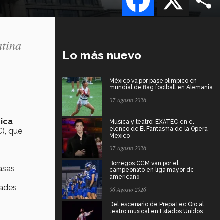
atina
Lo más nuevo
México va por pase olímpico en
mundial de flag football en Alemania
07 Agosto 2026
rica
Música y teatro: EXATEC en el
elenco de El Fantasma de la Ópera
C), que
Mexico
07 Agosto 2026
Borregos CCM van por el
asas
campeonato en liga mayor de
americano
dades
06 Agosto 2026
Del escenario de PrepaTec Qro al
teatro musical en Estados Unidos