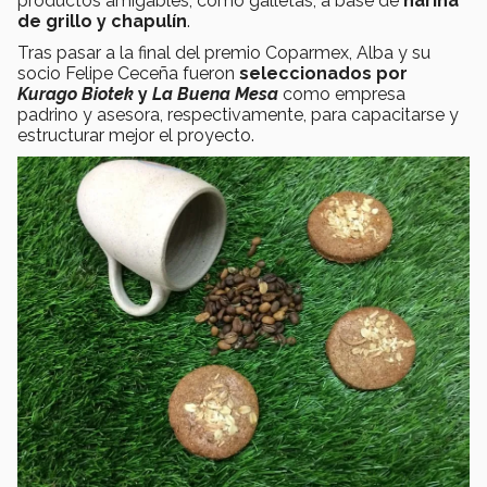
productos amigables, como galletas, a base de
harina
de grillo y chapulín
.
Tras pasar a la final del premio Coparmex, Alba y su
socio Felipe Ceceña fueron
seleccionados por
Kurago Biotek
y
La Buena Mesa
como empresa
padrino y asesora, respectivamente, para capacitarse y
estructurar mejor el proyecto.