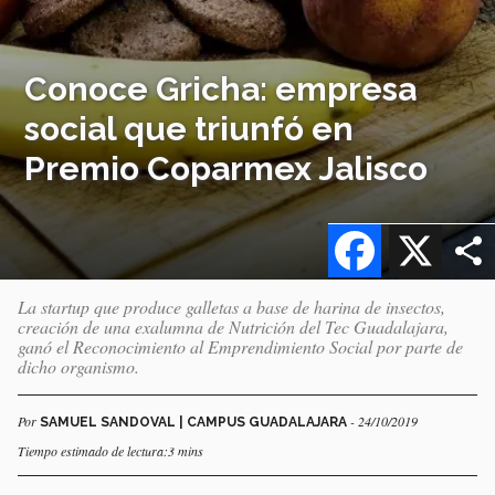
Conoce Gricha: empresa
social que triunfó en
Premio Coparmex Jalisco
Facebook
X
La startup que produce galletas a base de harina de insectos,
creación de una exalumna de Nutrición del Tec Guadalajara,
ganó el Reconocimiento al Emprendimiento Social por parte de
dicho organismo.
Por
- 24/10/2019
SAMUEL SANDOVAL | CAMPUS GUADALAJARA
Tiempo estimado de lectura:3 mins