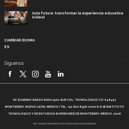
Aula Futura: transformar la experiencia educativa
(video)
Más que un festival cultural: así es la magia de
VIBRART 2026 (video)
CAMBIAR IDIOMA
ES
Javier Guzmán: investigación con impacto social
(video)
Síguenos
¡México, en el top del mundial de robótica FIRST
2026! (video)
Vida Tec: Pasión, disciplina y básquetbol, con Gael
Adame (video)
A
AV. EUGENIO GARZA SADA 2501 SUR COL. TECNOLÓGICO C.P. 64849 |
L
¿Cómo es el Modelo Educativo Tec? (video)
MONTERREY, NUEVO LEÓN, MÉXICO | TEL. +52 (81) 8358-2000 D.R.© INSTITUTO
TECNOLÓGICO Y DE ESTUDIOS SUPERIORES DE MONTERREY, MÉXICO. 2018
Vida Tec: Feminismo e Inteligencia Artificial, Paola
*DEC-520912 PROGRAMAS EN MODALIDAD ESCOLARIZADA.
Ricaurte (video)